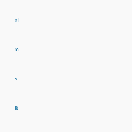
ol
m
s
lä