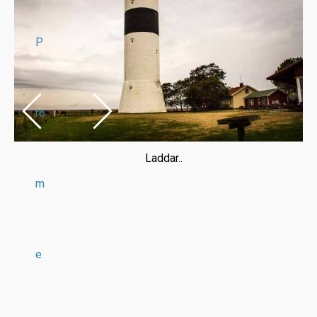
P
ro
Laddar..
m
e