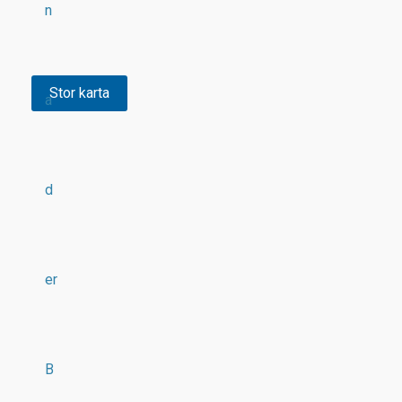
n
Stor karta
a
d
er
B