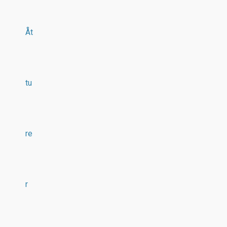
Åt
tu
re
r