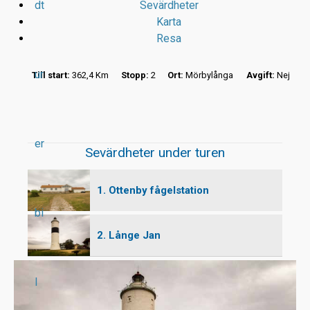
dt
Sevärdheter
Karta
Resa
ur
Till start:
362,4 Km
Stopp:
2
Ort:
Mörbylånga
Avgift:
Nej
r
er
Sevärdheter under turen
t
1. Ottenby fågelstation
bi
2. Långe Jan
l