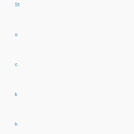
St
o
c
k
h