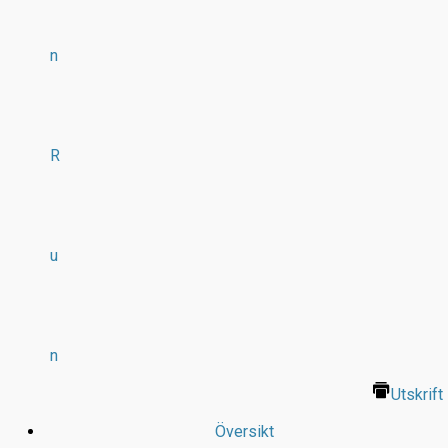
n
R
u
n
Utskrift
Översikt