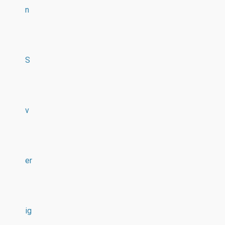
n
S
v
er
ig