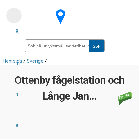
Skip
to
main
Ä
content
Sök
Hemsida
/
Sverige
/
m
Ottenby fågelstation och
Långe Jan...
n
e