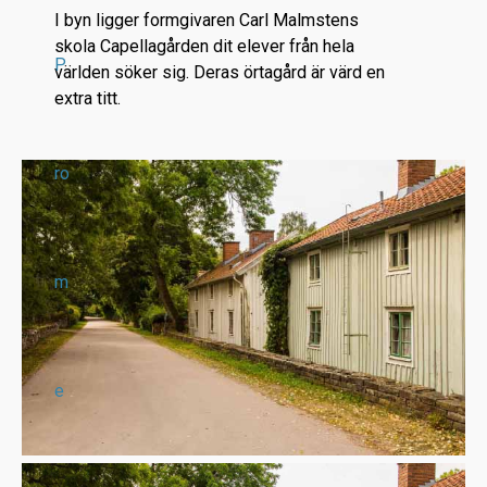
I byn ligger formgivaren Carl Malmstens
skola Capellagården dit elever från hela
P
världen söker sig. Deras örtagård är värd en
extra titt.
ro
m
e