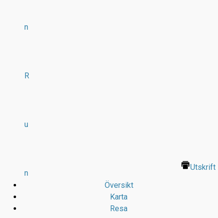
n
R
u
Utskrift
n
Översikt
Karta
Resa