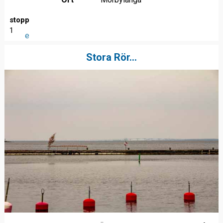
stopp
1
e
Stora Rör...