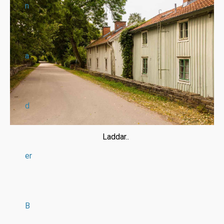
n
a
d
Laddar..
er
B