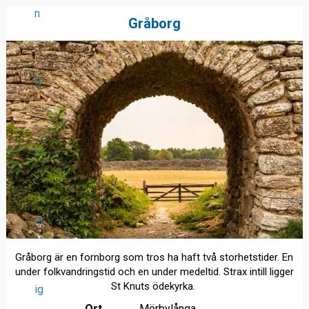
n
Gråborg
S
v
er
Gråborg är en fornborg som tros ha haft två storhetstider. En
under folkvandringstid och en under medeltid. Strax intill ligger
St Knuts ödekyrka.
ig
Ort
Mörbylånga