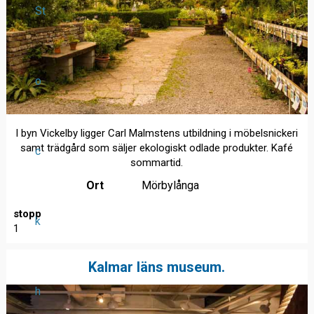
St
o
I byn Vickelby ligger Carl Malmstens utbildning i möbelsnickeri
samt trädgård som säljer ekologiskt odlade produkter. Kafé
c
sommartid.
Ort
Mörbylånga
stopp
k
1
Kalmar läns museum.
h