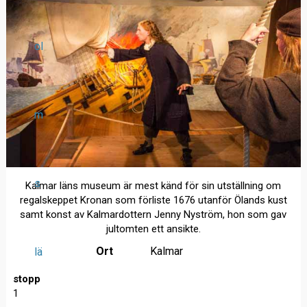
ol
m
s
Kalmar läns museum är mest känd för sin utställning om
regalskeppet Kronan som förliste 1676 utanför Ölands kust
samt konst av Kalmardottern Jenny Nyström, hon som gav
jultomten ett ansikte.
Ort
Kalmar
lä
stopp
1