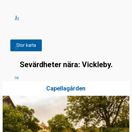
Åt
Stor karta
tu
Sevärdheter nära: Vickleby.
re
Capellagården
r