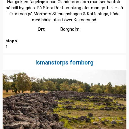
Här gick en färjelinje innan Ölandsbron som man ser härifrån
på håll byggdes. På Stora Rör hamnkrog äter man gott eller så
fikar man på Mormors Stenugnsbageri & Kaffestuga, båda
med härlig utsikt över Kalmarsund.
Ort
Borgholm
stopp
1
Ismanstorps fornborg