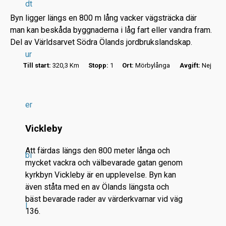
dt
Byn ligger längs en 800 m lång vacker vägsträcka där
man kan beskåda byggnaderna i låg fart eller vandra fram.
Del av Världsarvet Södra Ölands jordbrukslandskap.
ur
Till start:
320,3 Km
Stopp:
1
Ort:
Mörbylånga
Avgift:
Nej
r
.
.
er
.
Vickleby
Att färdas längs den 800 meter långa och
bi
mycket vackra och välbevarade gatan genom
kyrkbyn Vickleby är en upplevelse. Byn kan
även ståta med en av Ölands längsta och
bäst bevarade rader av värderkvarnar vid väg
l
136.