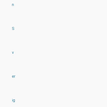
n
S
v
er
ig