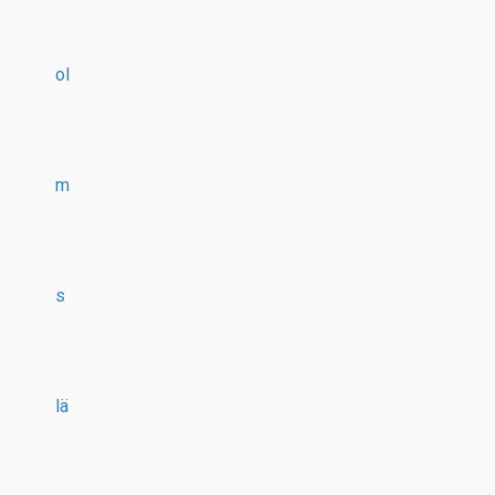
ol
m
s
lä