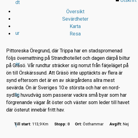
Utskrift
dt
Översikt
Sevärdheter
Karta
ur
Resa
Pittoreska Öregrund, där Trippa har en stadspromenad
följs övernattning på Strandhotellet och dagen därpå biltur
er
på Gräsö. Vår rundtur sträcker sig norrut från färjeläget på
r
ön till Örskärssund. Att Gräsö inte upptäckts av flera är
synd eftersom det är en av skärgårdens allra mest
t
sevärda. Ön är Sveriges 10:e största och har en nord-
bi
sydlig huvudväg som passerar vackra små byar som har
förgrenande vägar åt öster och väster som leder till havet
där österut innebär fritt hav.
Till start:
113,9 Km
Stopp:
8
Ort:
Östhammar
Avgift:
Nej
l