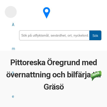
Skip
to
main
Ä
content
Sök
m
Pittoreska Öregrund med
övernattning och bilfärja till
n
Gräsö
e