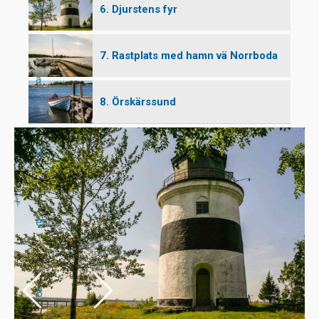
n
6. Djurstens fyr
7. Rastplats med hamn vä Norrboda
a
8. Örskärssund
d
er
B