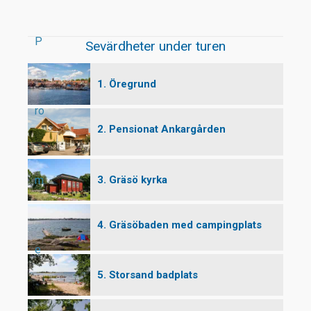
P
Sevärdheter under turen
1. Öregrund
ro
2. Pensionat Ankargården
3. Gräsö kyrka
m
4. Gräsöbaden med campingplats
e
5. Storsand badplats