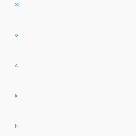
St
o
c
k
h