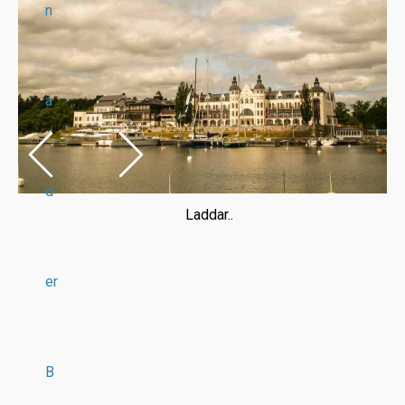
n
a
d
Laddar..
er
B