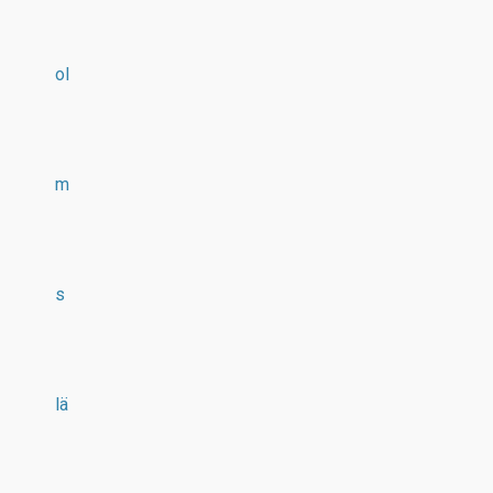
ol
m
s
lä