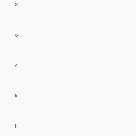
St
o
c
k
h