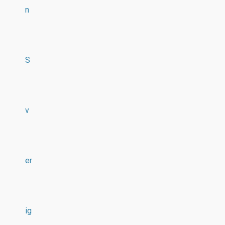
n
S
v
er
ig