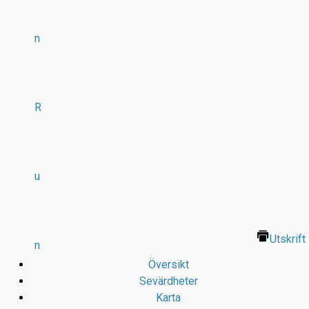
n
R
u
Utskrift
n
Översikt
Sevärdheter
Karta