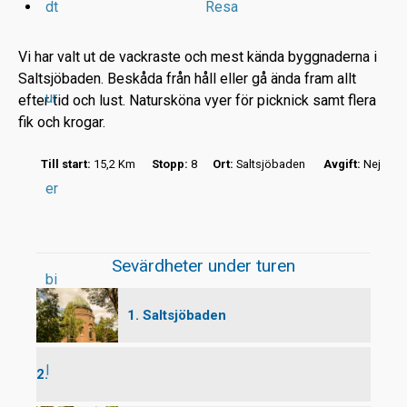
dt
Resa
Vi har valt ut de vackraste och mest kända byggnaderna i
Saltsjöbaden. Beskåda från håll eller gå ända fram allt
ur
efter tid och lust. Natursköna vyer för picknick samt flera
r
fik och krogar.
t
Till start:
15,2 Km
Stopp:
8
Ort:
Saltsjöbaden
Avgift:
Nej
er
Sevärdheter under turen
bi
1. Saltsjöbaden
l
2.