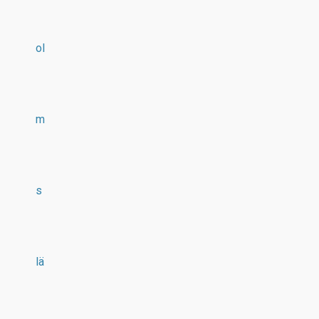
ol
m
s
lä