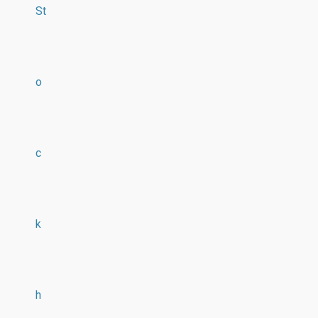
St
o
c
k
h