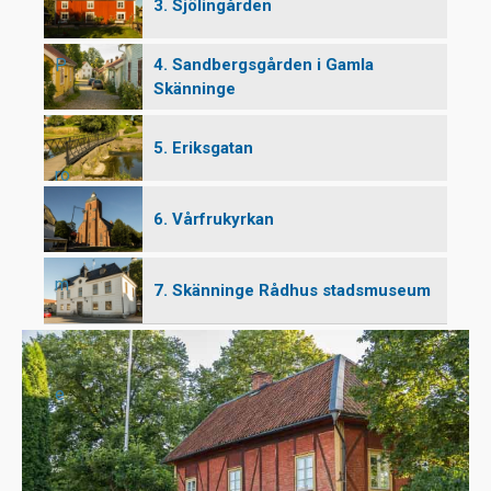
3. Sjölingården
P
4. Sandbergsgården i Gamla
Skänninge
5. Eriksgatan
ro
6. Vårfrukyrkan
m
7. Skänninge Rådhus stadsmuseum
e