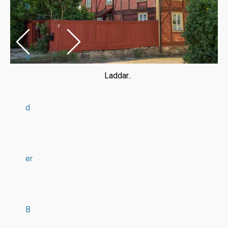
n
a
Laddar..
d
er
B