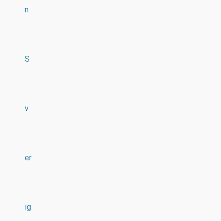
n
S
v
er
ig