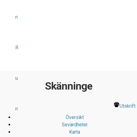
n
R
u
Skänninge
Utskrift
n
Översikt
Sevärdheter
Karta