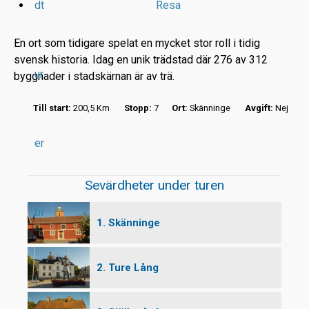
dt
Resa
En ort som tidigare spelat en mycket stor roll i tidig
svensk historia. Idag en unik trädstad där 276 av 312
ur
byggnader i stadskärnan är av trä.
r
Till start:
200,5 Km
Stopp:
7
Ort:
Skänninge
Avgift:
Nej
t
er
Sevärdheter under turen
bi
1. Skänninge
2. Ture Lång
l