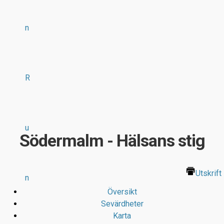
n
R
u
Södermalm - Hälsans stig
Utskrift
n
Översikt
Sevärdheter
Karta