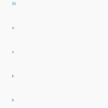
St
o
c
k
h