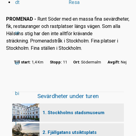
dt
Resa
PROMENAD -
Runt Söder med en massa fina sevärdheter,
fik, restauranger och rastplatser längs vägen. Som alla
ur
Hälsans stig har den inte alltför krävande
r
sträckning. Promenadstråk i Stockholm. Fina platser i
Stockholm. Fina ställen i Stockholm.
t
Till start:
1,4 Km
Stopp:
11
Ort:
Södermalm
Avgift:
Nej
er
bi
Sevärdheter under turen
1. Stockholms stadsmuseum
l
2. Fjällgatans utsiktsplats