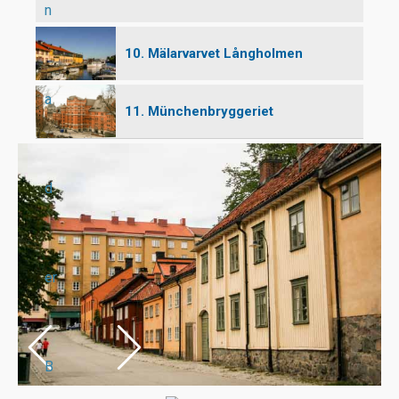
n
10. Mälarvarvet Långholmen
a
11. Münchenbryggeriet
d
er
B