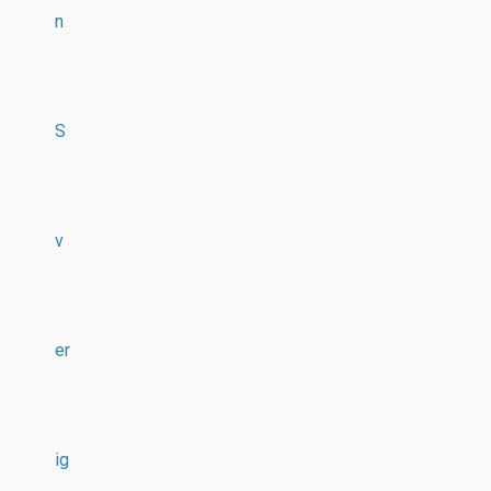
n
S
v
er
ig