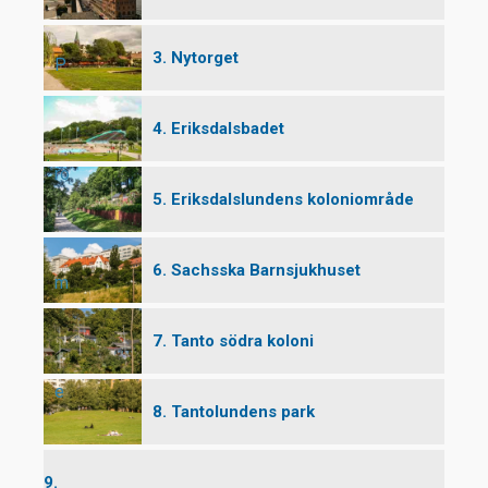
3. Nytorget
P
4. Eriksdalsbadet
ro
5. Eriksdalslundens koloniområde
6. Sachsska Barnsjukhuset
m
7. Tanto södra koloni
e
8. Tantolundens park
9.