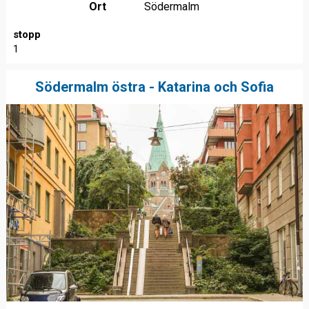
Ort
Södermalm
stopp
1
Södermalm östra - Katarina och Sofia