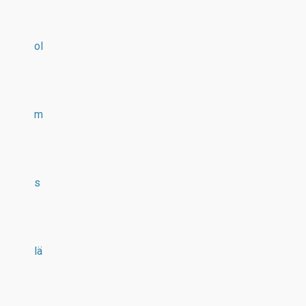
ol
m
s
lä