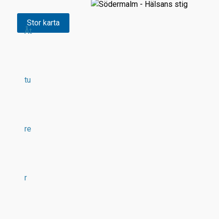
Stor karta
Åt
tu
re
r