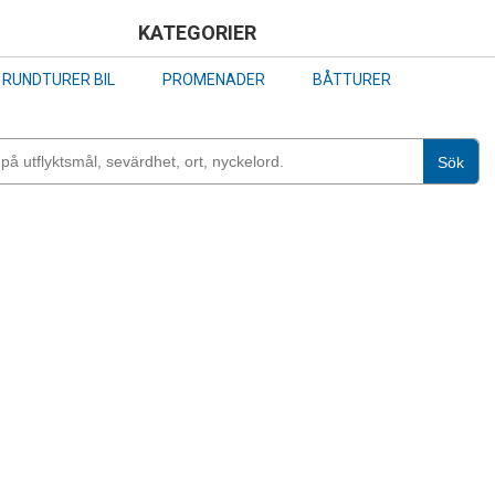
Skip
KATEGORIER
to
RUNDTURER BIL
PROMENADER
BÅTTURER
main
content
Sök