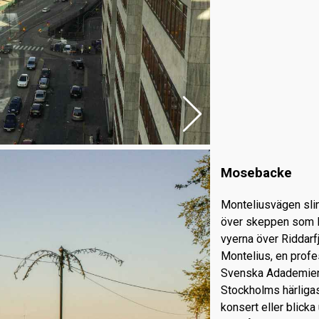
Mosebacke
Monteliusvägen slin
över skeppen som li
vyerna över Riddarf
Montelius, en profe
Svenska Adademien
Stockholms härligast
konsert eller blick