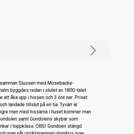
r samman Slussen med Mosebacke-
malm byggdes redan i slutet av 1800-talet.
 att åka upp i hissen och 3 öre ner. Priset
h landade tillslut på en tia. Tyvärr är
 längre men med hissarna i huset kommer man
g Gondolen samt Gondolens skybar som
inkar i toppklass. OBS! Gondoen stängd
ch man når utsiktsrampen utomhus över