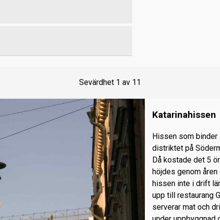
Sevärdhet
1
av
11
Katarinahissen
Hissen som binde
distriktet på Söder
Då kostade det 5 öre
höjdes genom åren oc
hissen inte i drift
upp till restauran
serverar mat och dr
under uppbyggnad o