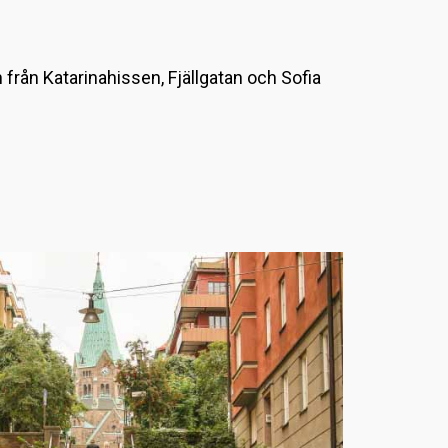
L
a
 från Katarinahissen, Fjällgatan och Sofia
d
d
a
r
.
.
.