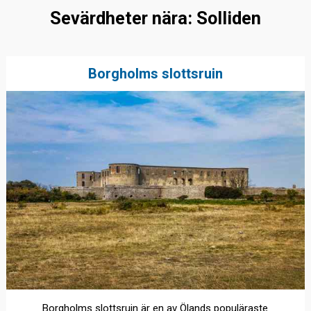
Sevärdheter nära: Solliden
Borgholms slottsruin
Borgholms slottsruin är en av Ölands populäraste