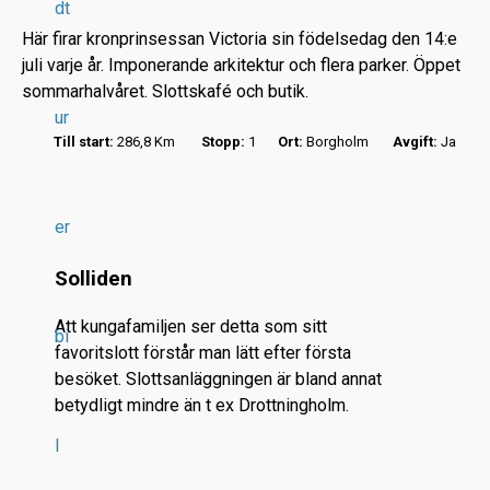
dt
Här firar kronprinsessan Victoria sin födelsedag den 14:e
juli varje år. Imponerande arkitektur och flera parker. Öppet
sommarhalvåret. Slottskafé och butik.
ur
Till start:
286,8 Km
Stopp:
1
Ort:
Borgholm
Avgift:
Ja
r
.
.
er
.
Solliden
Att kungafamiljen ser detta som sitt
bi
favoritslott förstår man lätt efter första
besöket. Slottsanläggningen är bland annat
betydligt mindre än t ex Drottningholm.
l