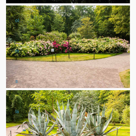
ol
m
s
lä