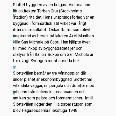
Slottet byggdes av en tidigare Victoria som
lät arkitekten Torben Grut (Stockholms
P
stadion) rita det. Hans ursprungsförlag var en
byggnad i fornnordisk stil vilket var långt
ifrån slutresultatet. Oskar IIs fru som blivit
inspirerad av besök på läkaren Axel Munthes
ro
villa San Michele på Capri. Han hjälpte även
till med inköp av byggnadsdetaljer och
statyer från Italien. Boken om San Michele är
för övrigt Sveriges mest spridda bok.
m
Slottsvillan består av tre våningsplan där
under planet är ekonomibyggnad. Slottet har
vita släta väggar, en pergola och detaljer med
influens från italienska renässansen och
e
antiken som pelare och fönsternischer. Intill
Slottsvillan ligger den lilla torparstugan som
blev Hagasessornas lekstuga 1948.