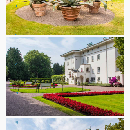
n
S
v
er
ig