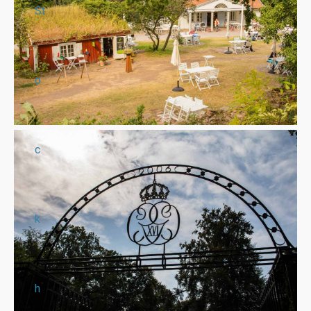
St
o
c
k
h