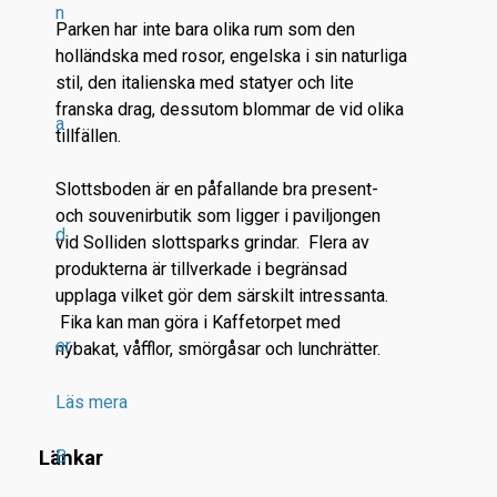
n
Parken har inte bara olika rum som den
holländska med rosor, engelska i sin naturliga
stil, den italienska med statyer och lite
franska drag, dessutom blommar de vid olika
a
tillfällen.
Slottsboden är en påfallande bra present-
och souvenirbutik som ligger i paviljongen
d
vid Solliden slottsparks grindar. Flera av
produkterna är tillverkade i begränsad
upplaga vilket gör dem särskilt intressanta.
Fika kan man göra i Kaffetorpet med
er
nybakat, våfflor, smörgåsar och lunchrätter.
Läs mera
B
Länkar