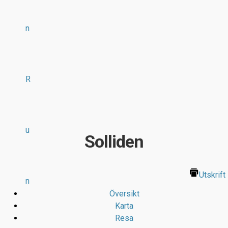
n
R
u
Solliden
Utskrift
n
Översikt
Karta
Resa