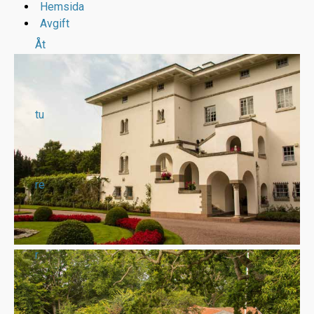
Hemsida
Avgift
Åt
tu
re
r