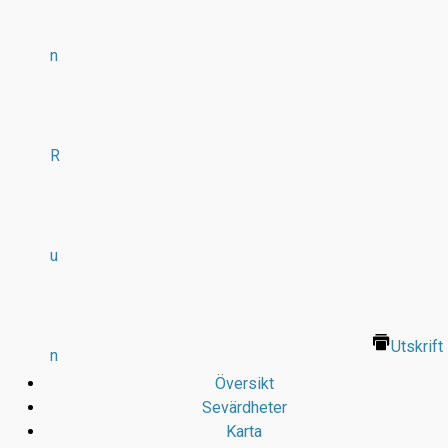
n
R
u
Utskrift
n
Översikt
Sevärdheter
Karta