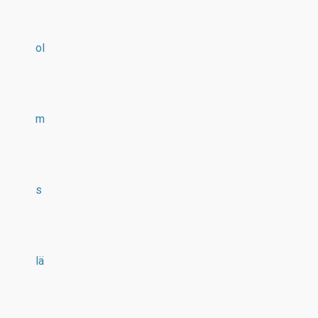
ol
m
s
lä