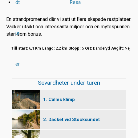
dt
Resa
En strandpromenad där vi satt ut flera skapade rastplatser.
Vacker utsikt och intressanta miljöer och en mytospunnen
ur
sten som bonus.
r
Till start:
6,1 Km
Längd:
2,2 km
Stopp:
5
Ort:
Danderyd
Avgift:
Nej
t
er
Sevärdheter under turen
bi
1. Calles klimp
2. Däcket vid Stocksundet
l