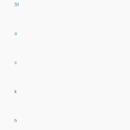
St
o
c
k
h