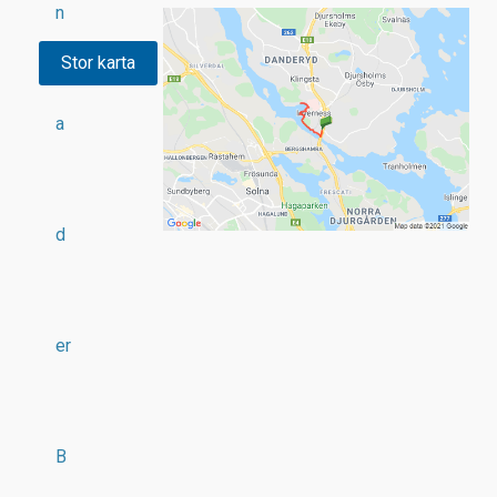
n
Stor karta
a
d
er
B