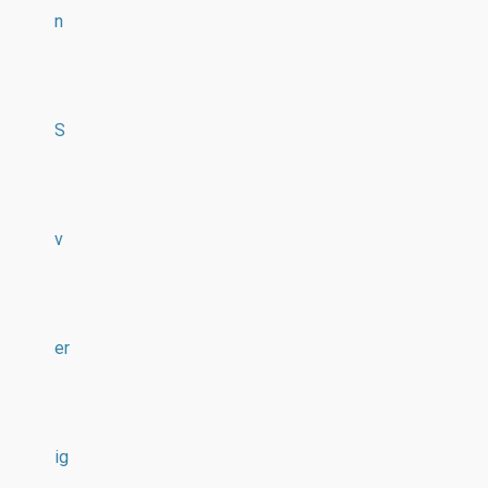
n
S
v
er
ig