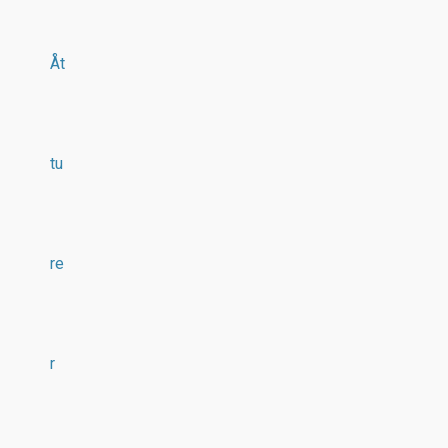
Åt
tu
re
r