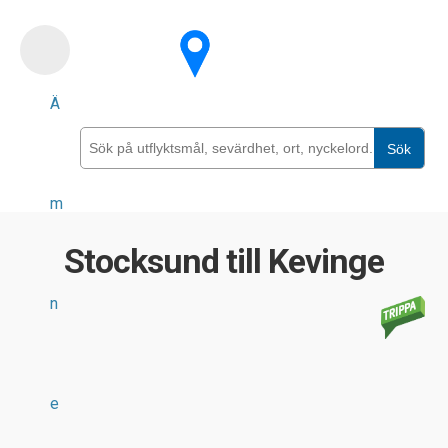
Skip
to
main
Ä
content
Sök
m
Stocksund till Kevinge
n
e