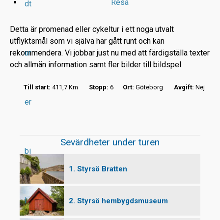
Resa
dt
Detta är promenad eller cykeltur i ett noga utvalt
utflyktsmål som vi själva har gått runt och kan
rekommendera. Vi jobbar just nu med att färdigställa texter
ur
r
och allmän information samt fler bilder till bildspel.
t
Till start:
411,7 Km
Stopp:
6
Ort:
Göteborg
Avgift:
Nej
er
Sevärdheter under turen
bi
1. Styrsö Bratten
l
2. Styrsö hembygdsmuseum