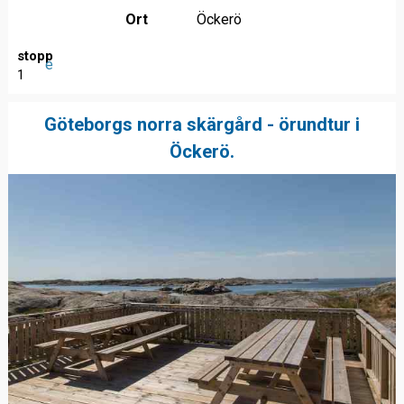
Ort
Öckerö
stopp
e
1
Göteborgs norra skärgård - örundtur i
Öckerö.