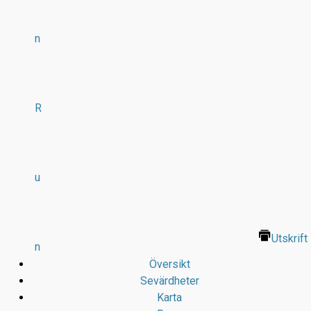
n
R
u
Utskrift
n
Översikt
Sevärdheter
Karta