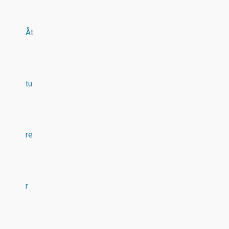
Åt
tu
re
r