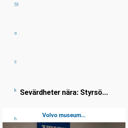
St
o
c
k
Sevärdheter nära: Styrsö...
Volvo museum...
h