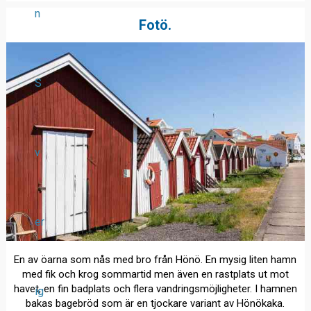
n
Fotö.
S
v
er
En av öarna som nås med bro från Hönö. En mysig liten hamn
med fik och krog sommartid men även en rastplats ut mot
havet, en fin badplats och flera vandringsmöjligheter. I hamnen
ig
bakas bagebröd som är en tjockare variant av Hönökaka.