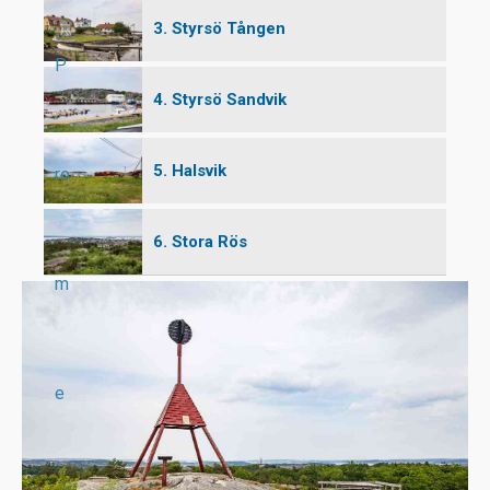
3. Styrsö Tången
P
4. Styrsö Sandvik
5. Halsvik
ro
6. Stora Rös
m
e