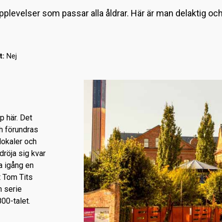
levelser som passar alla åldrar. Här är man delaktig och 
t:
Nej
p här. Det
h förundras
lokaler och
dröja sig kvar
la igång en
t Tom Tits
 serie
00-talet.