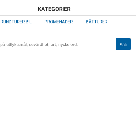
Skip
KATEGORIER
to
RUNDTURER BIL
PROMENADER
BÅTTURER
main
content
Sök