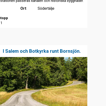
stationen passeras kanalen och historiska byggnader.
Ort
Södertälje
stopp
11
I Salem och Botkyrka runt Bornsjön.