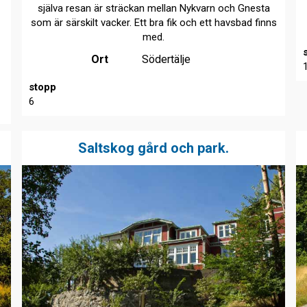
själva resan är sträckan mellan Nykvarn och Gnesta
som är särskilt vacker. Ett bra fik och ett havsbad finns
e
med.
Ort
Södertälje
stopp
6
Saltskog gård och park.