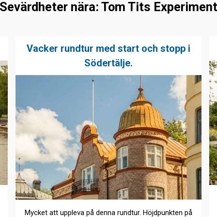
Sevärdheter nära: Tom Tits Experimen
Vacker rundtur med start och stopp i
Södertälje.
Mycket att uppleva på denna rundtur. Höjdpunkten på