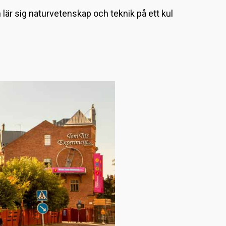
L
lär sig naturvetenskap och teknik på ett kul
a
d
d
a
r
.
.
.