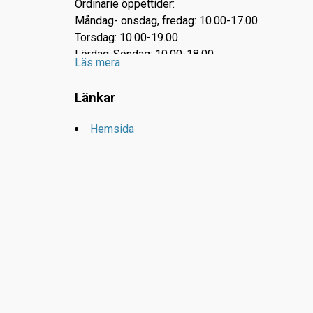
Ordinarie öppettider:
Måndag- onsdag, fredag: 10.00-17.00
Torsdag: 10.00-19.00
Lördag-Söndag: 10.00-18.00
Läs mera
I övrigt se hemsidan.
Länkar
Storgatan 33, Södertälje
Hemsida
Tel: 08-550 225 00