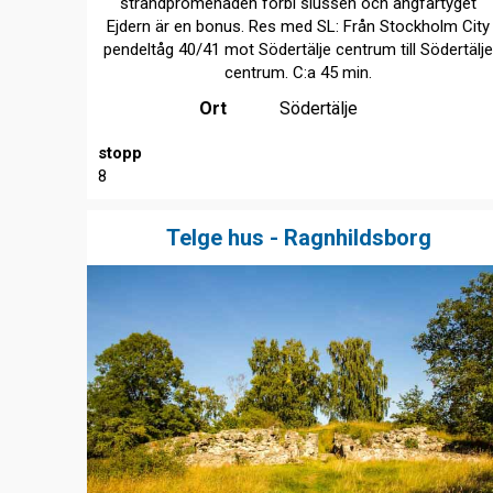
strandpromenaden förbi slussen och ångfartyget
Ejdern är en bonus. Res med SL: Från Stockholm City
pendeltåg 40/41 mot Södertälje centrum till Södertälj
centrum. C:a 45 min.
Ort
Södertälje
stopp
8
Telge hus - Ragnhildsborg