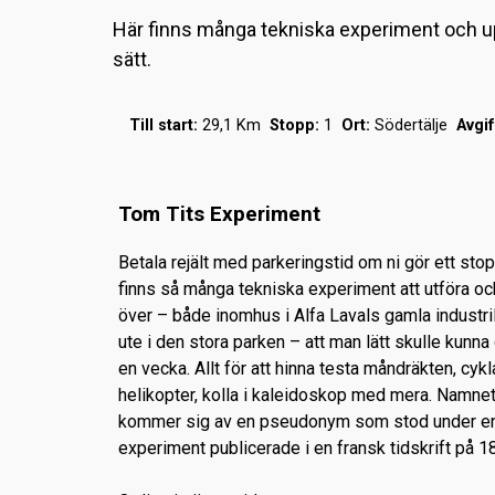
Här finns många tekniska experiment och upp
sätt.
Till start:
29,1 Km
Stopp:
1
Ort:
Södertälje
Avgif
Tom Tits Experiment
Betala rejält med parkeringstid om ni gör ett stop
finns så många tekniska experiment att utföra oc
över – både inomhus i Alfa Lavals gamla industri
ute i den stora parken – att man lätt skulle kunna 
en vecka. Allt för att hinna testa måndräkten, cyk
helikopter, kolla i kaleidoskop med mera. Namne
kommer sig av en pseudonym som stod under en
experiment publicerade i en fransk tidskrift på 18