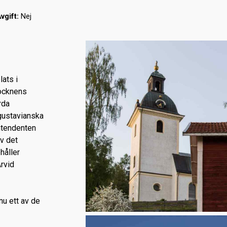
vgift:
Nej
ats i
socknens
rda
 gustavianska
ntendenten
v det
håller
rvid
u ett av de