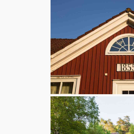
stugan
mmer numera