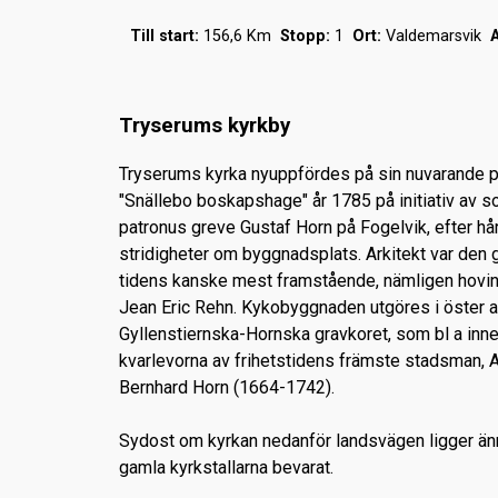
Till start:
156,6 Km
Stopp:
1
Ort:
Valdemarsvik
A
Tryserums kyrkby
Tryserums kyrka nyuppfördes på sin nuvarande pl
"Snällebo boskapshage" år 1785 på initiativ av 
patronus greve Gustaf Horn på Fogelvik, efter hå
stridigheter om byggnadsplats. Arkitekt var den
tidens kanske mest framstående, nämligen hovi
Jean Eric Rehn. Kykobyggnaden utgöres i öster a
Gyllenstiernska-Hornska gravkoret, som bl a inne
kvarlevorna av frihetstidens främste stadsman, A
Bernhard Horn (1664-1742).
Sydost om kyrkan nedanför landsvägen ligger änn
gamla kyrkstallarna bevarat.