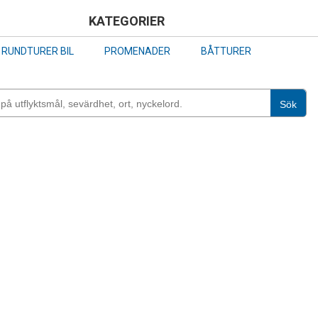
Skip
KATEGORIER
to
RUNDTURER BIL
PROMENADER
BÅTTURER
main
content
Sök