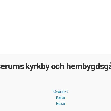
serums kyrkby och hembygdsgår
Översikt
Karta
Resa