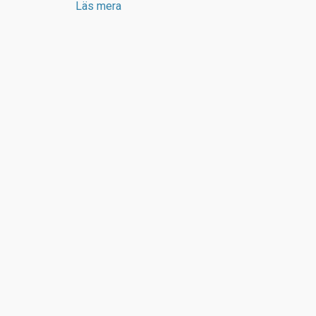
Läs mera
Till miljön hör också gamla folkskolan och fattig
uppförda vid 1800-talets mitt. Den senare inry
Tryserums hembygdsgård.