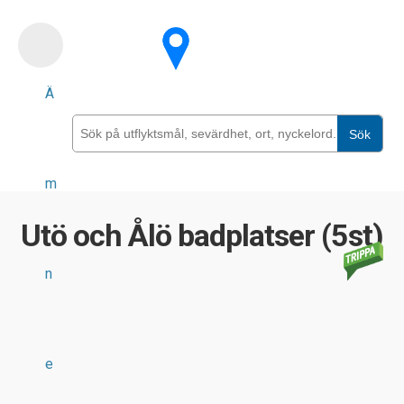
Skip
to
main
Ä
content
Sök
m
Utö och Ålö badplatser (5st)
n
e