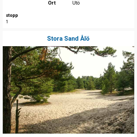
Ort
Utö
stopp
1
Stora Sand Ålö