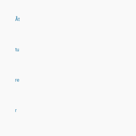
Åt
tu
re
r