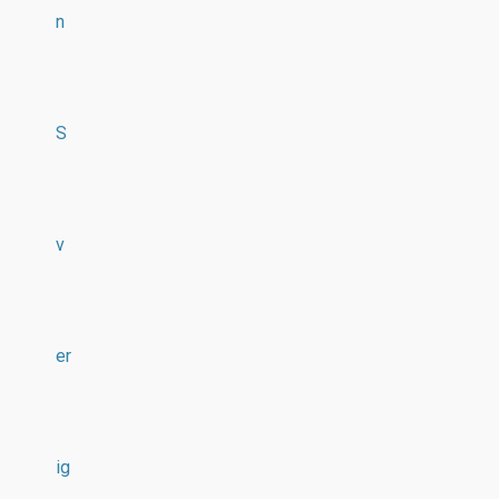
n
S
v
er
ig