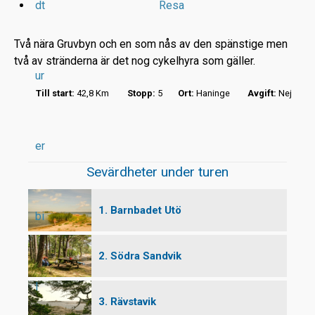
dt
Resa
Två nära Gruvbyn och en som nås av den spänstige men
två av stränderna är det nog cykelhyra som gäller.
ur
r
Till start:
42,8 Km
Stopp:
5
Ort:
Haninge
Avgift:
Nej
t
er
Sevärdheter under turen
1. Barnbadet Utö
bi
2. Södra Sandvik
l
3. Rävstavik