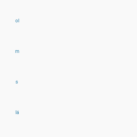
ol
m
s
lä