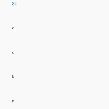
St
o
c
k
h