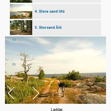
4. Stora sand Utö
P
5. Storsand Ålö
ro
m
e
Laddar..