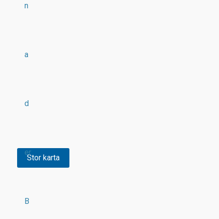
n
a
d
er
Stor karta
B