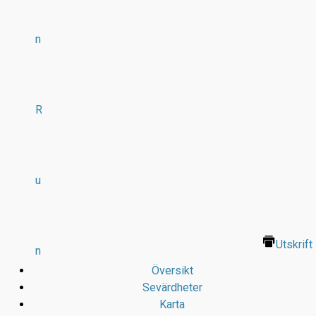
n
R
u
Utskrift
n
Översikt
Sevärdheter
Karta