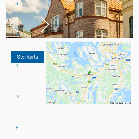
n
a
Stor karta
d
er
B