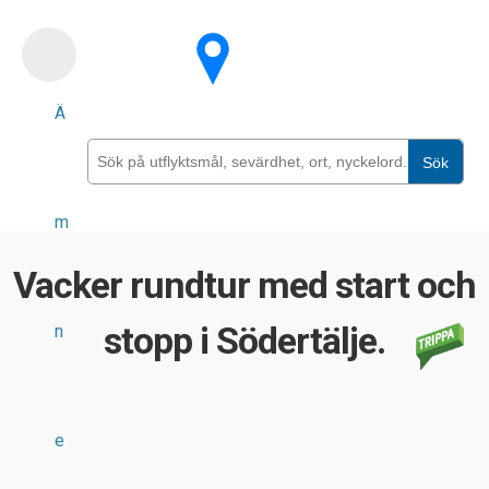
Skip
to
main
Ä
content
Sök
m
Vacker rundtur med start och
stopp i Södertälje.
n
e