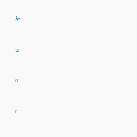
Åt
tu
re
r