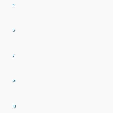
n
S
v
er
ig