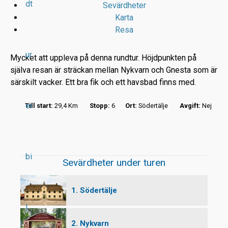
dt
Sevärdheter
Karta
Resa
ur
Mycket att uppleva på denna rundtur. Höjdpunkten på
själva resan är sträckan mellan Nykvarn och Gnesta som är
särskilt vacker. Ett bra fik och ett havsbad finns med.
r
er
Till start:
29,4 Km
Stopp:
6
Ort:
Södertälje
Avgift:
Nej
t
bi
Sevärdheter under turen
1. Södertälje
l
2. Nykvarn