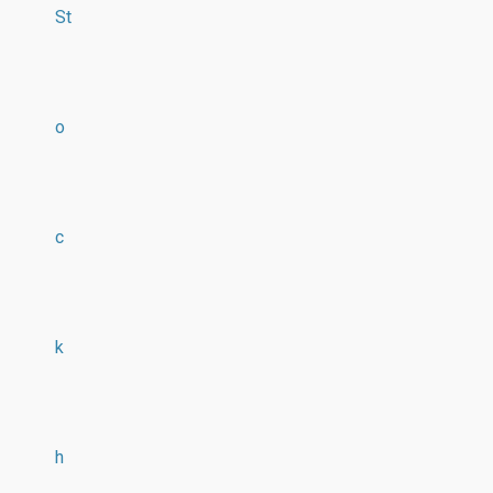
St
o
c
k
h