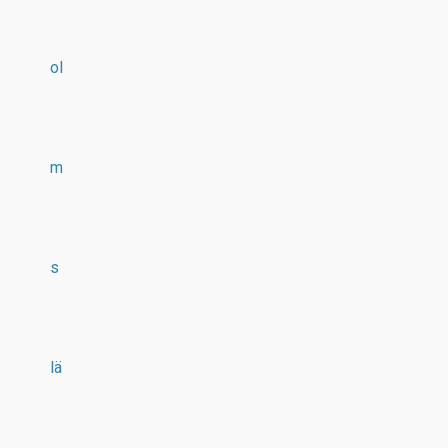
ol
m
s
lä