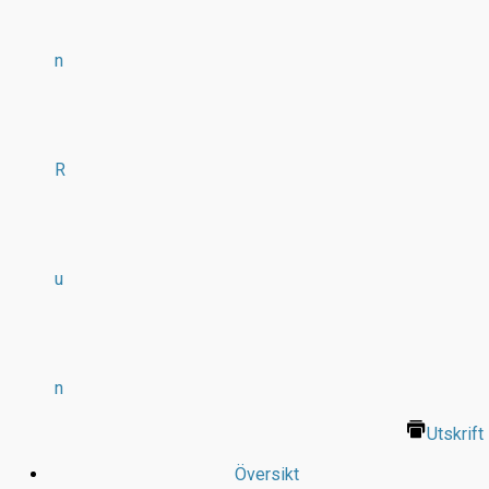
n
R
u
n
Utskrift
Översikt