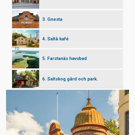
P
3. Gnesta
4. Saltå kafé
ro
5. Farstanäs havsbad
m
6. Saltskog gård och park.
e