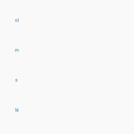
ol
m
s
lä