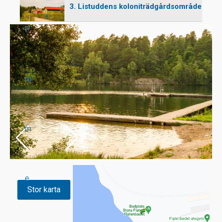
3. Listuddens koloniträdgårdsområde
P
ro
m
e
Stor karta