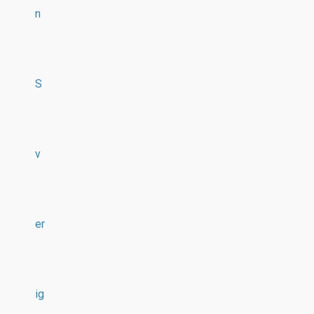
n
S
v
er
ig