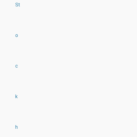
St
o
c
k
h