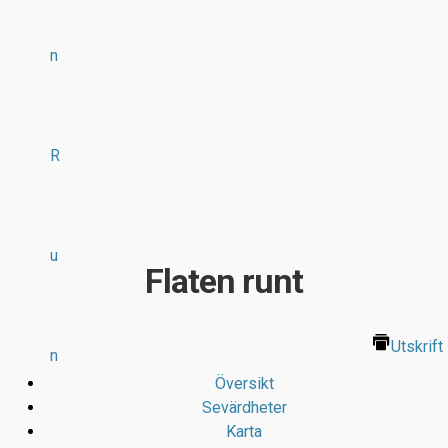
n
R
u
Flaten runt
Utskrift
n
Översikt
Sevärdheter
Karta