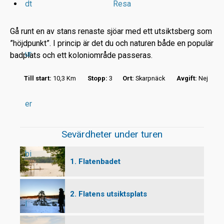
dt
Resa
Gå runt en av stans renaste sjöar med ett utsiktsberg som
”höjdpunkt”. I princip är det du och naturen både en populär
ur
badplats och ett koloniområde passeras.
r
Till start:
10,3 Km
Stopp:
3
Ort:
Skarpnäck
Avgift:
Nej
t
er
Sevärdheter under turen
bi
1. Flatenbadet
2. Flatens utsiktsplats
l