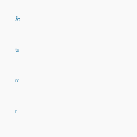
Åt
tu
re
r