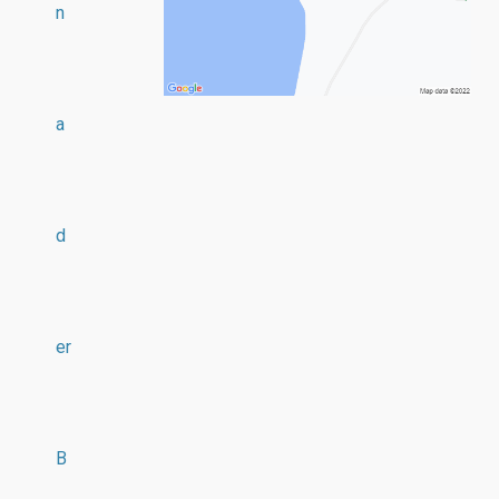
n
a
d
er
B