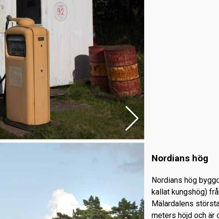
Nordians hög
Nordians hög byggd
kallat kungshög) frå
Mälardalens störst
meters höjd och är 