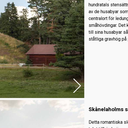
hundratals stensätt
av de husabyar som 
centralort för ledu
småhövdingar. Det k
till sina husabyar så
ståtliga gravhög på 
Skånelaholms s
Detta romantiska s