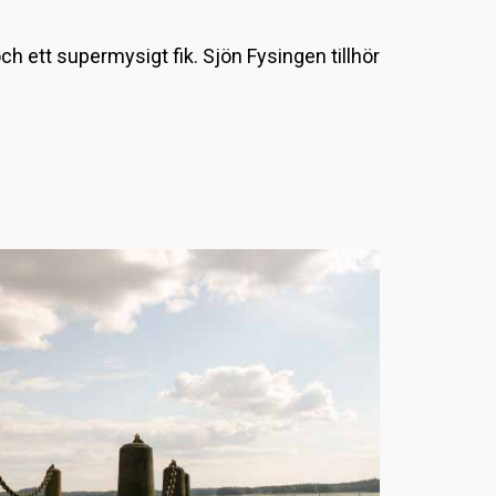
L
h ett supermysigt fik. Sjön Fysingen tillhör
a
d
d
a
r
.
.
.