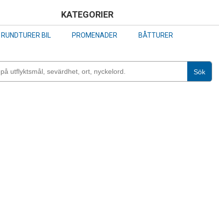
Skip
KATEGORIER
to
RUNDTURER BIL
PROMENADER
BÅTTURER
main
content
Sök