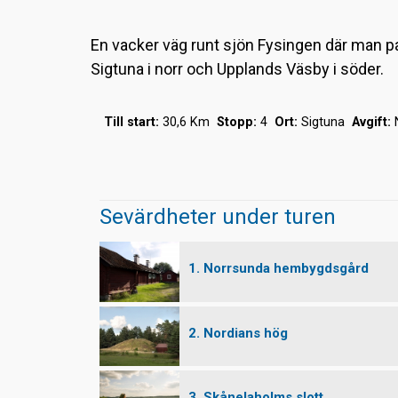
En vacker väg runt sjön Fysingen där man pa
Sigtuna i norr och Upplands Väsby i söder.
Till start:
30,6 Km
Stopp:
4
Ort:
Sigtuna
Avgift:
Sevärdheter under turen
1. Norrsunda hembygdsgård
2. Nordians hög
3. Skånelaholms slott