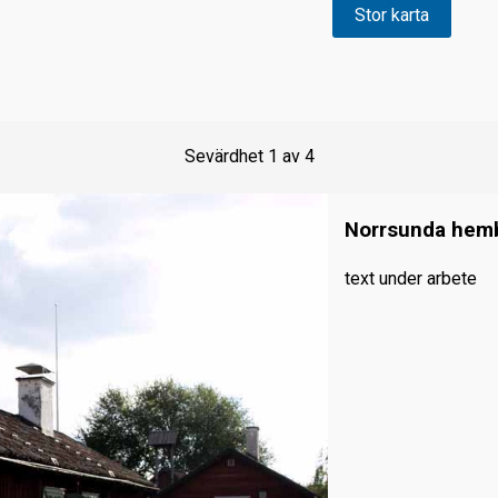
Stor karta
Sevärdhet
1
av
4
Norrsunda hem
text under arbete