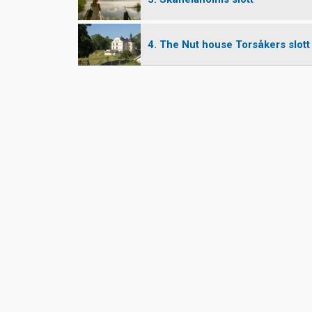
4. The Nut house Torsåkers slott