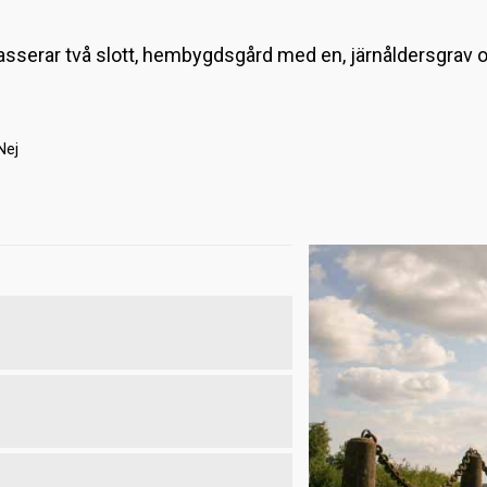
sserar två slott, hembygdsgård med en, järnåldersgrav oc
Nej