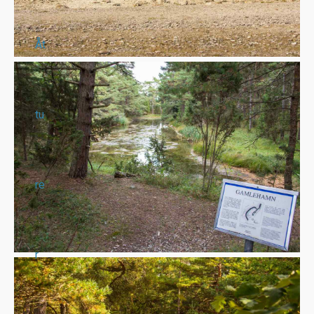
Åt
tu
re
r