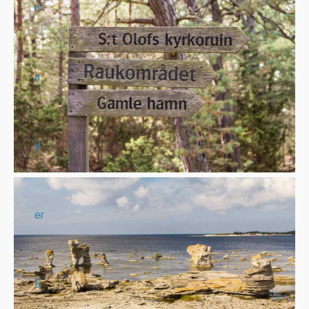
n
a
d
er
B