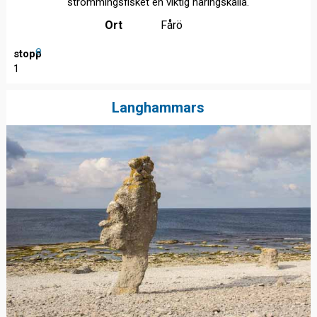
strömmingsfisket en viktig näringskälla.
Ort
Fårö
e
stopp
1
Langhammars