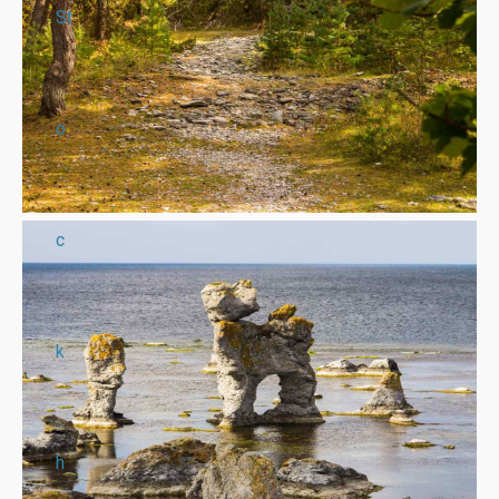
St
o
c
k
h