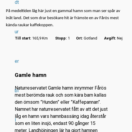
dt
På medeltiden låg här just en gammal hamn som man ser spår av
inåt land. Det som drar besökare hit är främste en av Fårös mest
kända raukar kaffekoppen.
ur
Till start:
165,9 Km
Stopp:
1
Ort:
Gotland
Avgift:
Nej
r
.
.
er
.
Gamle hamn
Naturreservatet Gamle hamn inrymmer Fårös
bi
mest berömda rauk och som kära barn kallas
den ömsom ”Hunden” eller ”Kaffepannan”.
Namnet har naturreservatet fått av att det just
låg en hamn vars hamnbassäng idag återstår
l
som en liten insjö, endast 90 gånger 15
meter. Landhöjningen lär ha gjort hamnen