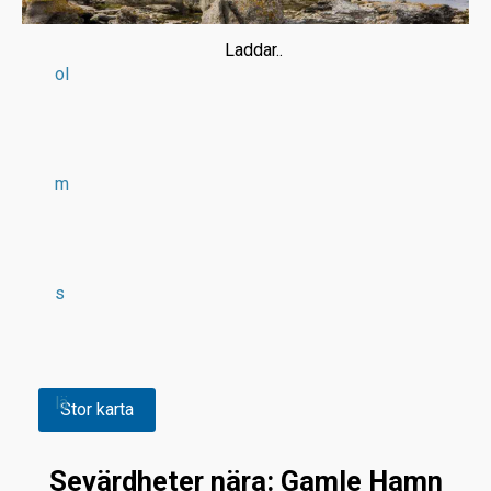
Laddar..
ol
m
s
lä
Stor karta
Sevärdheter nära: Gamle Hamn