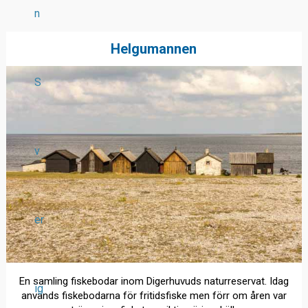
n
Helgumannen
S
v
er
En samling fiskebodar inom Digerhuvuds naturreservat. Idag
ig
används fiskebodarna för fritidsfiske men förr om åren var