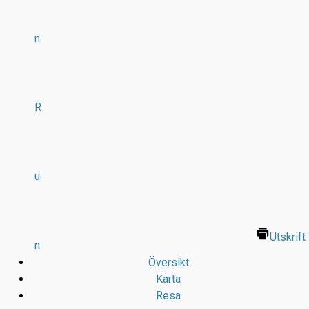
n
R
u
Utskrift
n
Översikt
Karta
Resa