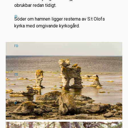
obrukbar redan tidigt.
P
Söder om hamnen ligger resterna av S:t Olofs
kyrka med omgivande kyrkogård.
ro
m
e