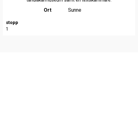
tandläkarmuseum samt en textilkammare.
Ort
Sunne
stopp
1