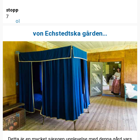
stopp
7
ol
von Echstedtska gården...
m
s
lä
Detta är en mycket säregen upplevelse med denna gård vars