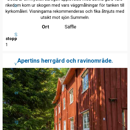
rikedom kom ur skogen med vars väggmålningar för tanken till
n
kyrkomåleri. Visningarna rekommenderas och fika åtnjuts med
utsikt mot sjön Summeln.
Ort
Säffle
S
stopp
1
Apertins herrgård och ravinområde.
v
er
ig