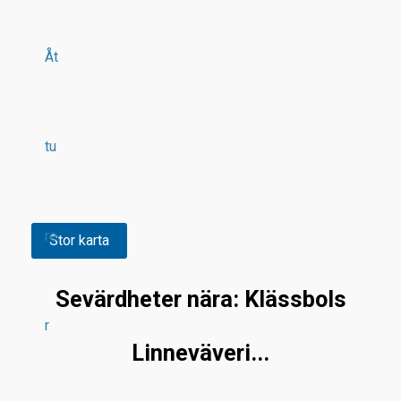
Åt
tu
re
Stor karta
Sevärdheter nära: Klässbols
r
Linneväveri...