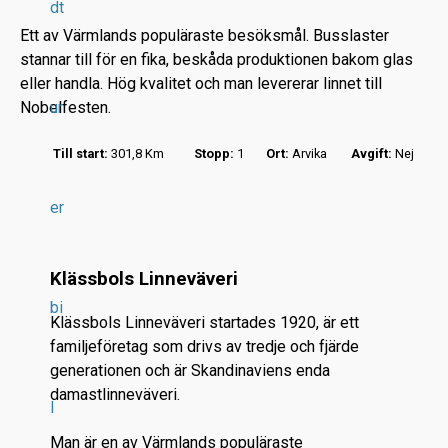
dt
Ett av Värmlands populäraste besöksmål. Busslaster
stannar till för en fika, beskåda produktionen bakom glas
eller handla. Hög kvalitet och man levererar linnet till
Nobelfesten.
ur
r
Till start:
301,8 Km
Stopp:
1
Ort:
Arvika
Avgift:
Nej
.
.
er
.
Klässbols Linneväveri
bi
Klässbols Linneväveri startades 1920, är ett
familjeföretag som drivs av tredje och fjärde
generationen och är Skandinaviens enda
damastlinneväveri.
l
Man är en av Värmlands populäraste