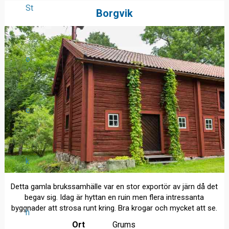
St
Borgvik
o
c
k
Detta gamla brukssamhälle var en stor exportör av järn då det
begav sig. Idag är hyttan en ruin men flera intressanta
byggnader att strosa runt kring. Bra krogar och mycket att se.
h
Ort
Grums