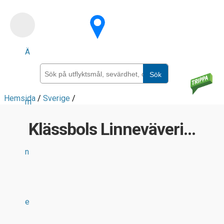
Skip
to
main
Ä
content
Sök
Hemsida
/
Sverige
/
m
Klässbols Linneväveri...
n
e