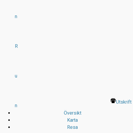
n
R
u
Utskrift
n
Översikt
Karta
Resa