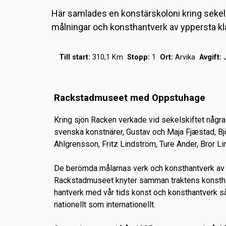
Här samlades en konstärskoloni kring sekel
målningar och konsthantverk av yppersta kl
Till start:
310,1 Km
Stopp:
1
Ort:
Arvika
Avgift:
Rackstadmuseet med Oppstuhage
Kring sjön Racken verkade vid sekelskiftet någr
svenska konstnärer, Gustav och Maja Fjæstad, Bj
Ahlgrensson, Fritz Lindström, Ture Ander, Bror Li
De berömda målarnas verk och konsthantverk av 
Rackstadmuseet knyter samman traktens konsthi
hantverk med vår tids konst och konsthantverk såv
nationellt som internationellt.