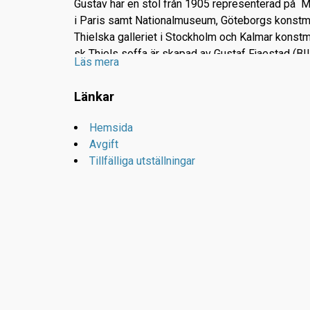
Gustav har en stol från 1905 representerad på 
i Paris samt Nationalmuseum, Göteborgs konst
Thielska galleriet i Stockholm och Kalmar kons
sk Thiels soffa är skapad av Gustaf Fjaestad (BI
Läs mera
Oppstuhage var den kände skulptören Christian 
Länkar
bostad och ateljé och är idag öppen för besökare
Hemsida
Kafé med gott hembakat bröd.
Avgift
Tillfälliga utställningar
Kungsvägen 11 Arvika