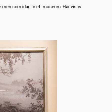
L
jé men som idag är ett museum. Här visas
a
d
d
a
r
.
.
.