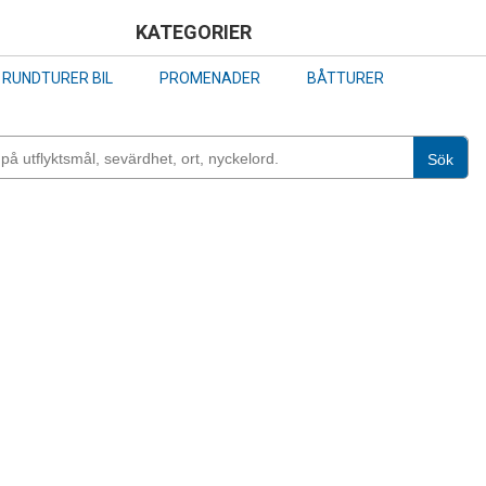
Skip
KATEGORIER
to
RUNDTURER BIL
PROMENADER
BÅTTURER
main
content
Sök