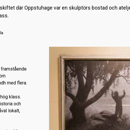
skiftet där Oppstuhage var en skulptörs bostad och atel
ass.
Ja
a framstående
örn
ndh med flera.
hög klass.
storia och
äl lokalt,