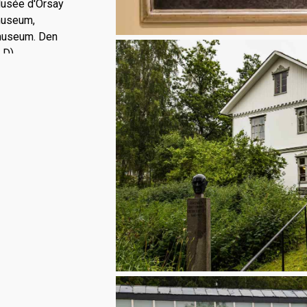
Musée d'Orsay
museum,
tmuseum. Den
LD)
Erikssons
.