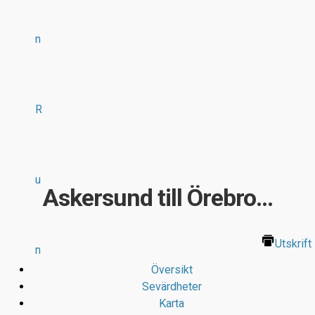
n
R
u
Askersund till Örebro...
Utskrift
n
Översikt
Sevärdheter
Karta