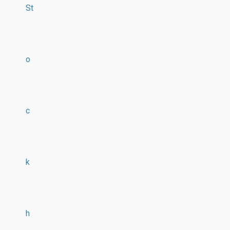
St
o
c
k
h