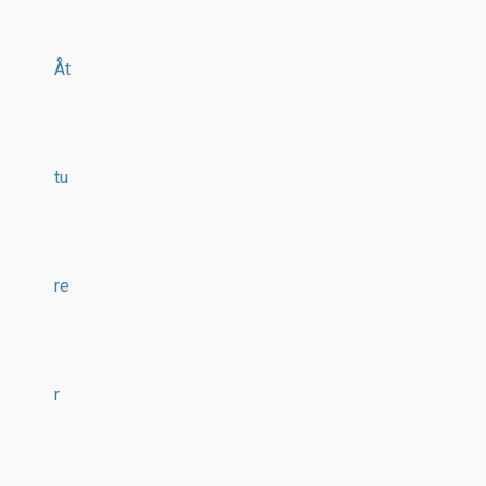
Åt
tu
re
r