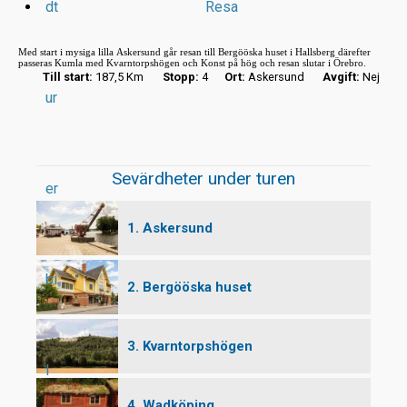
dt
Resa
Med start i mysiga lilla Askersund går resan till Bergööska huset i Hallsberg därefter
passeras Kumla med Kvarntorpshögen och Konst på hög och resan slutar i Örebro.
Till start:
187,5 Km
Stopp:
4
Ort:
Askersund
Avgift:
Nej
ur
r
t
Sevärdheter under turen
er
1. Askersund
bi
2. Bergööska huset
3. Kvarntorpshögen
l
4. Wadköping