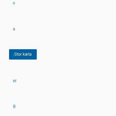
n
a
Stor karta
d
er
B