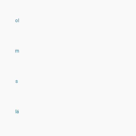
ol
m
s
lä