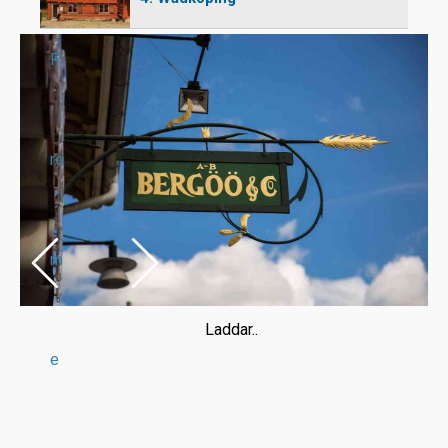
P
ro
m
Laddar..
e