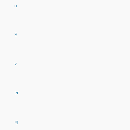
n
S
v
er
ig