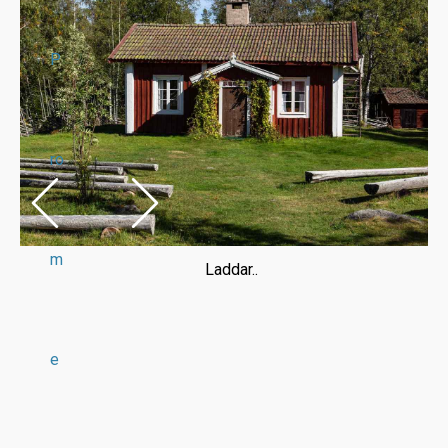
P
ro
m
Laddar..
e