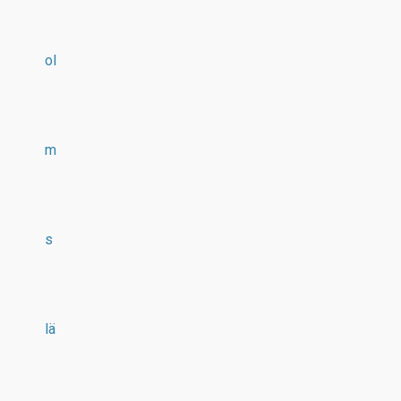
ol
m
s
lä