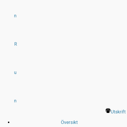
n
R
u
n
Utskrift
Översikt