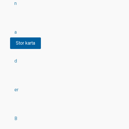
n
a
Stor karta
d
er
B