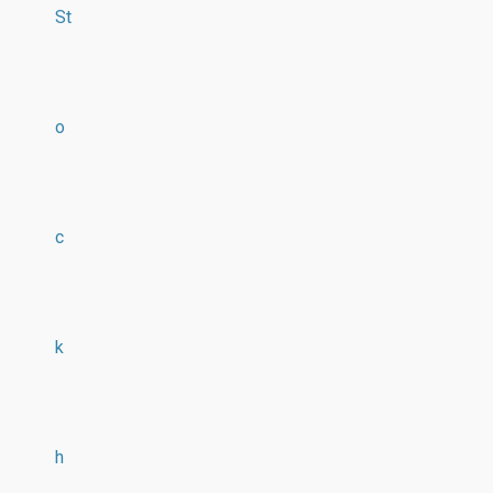
St
o
c
k
h