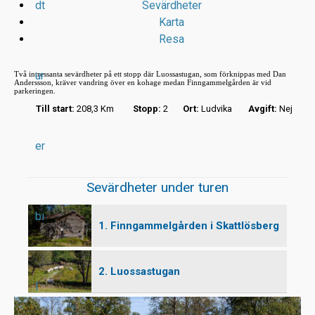
dt
Sevärdheter
Karta
Resa
ur
Två intressanta sevärdheter på ett stopp där Luossastugan, som förknippas med Dan
Anderssson, kräver vandring över en kohage medan Finngammelgården är vid
parkeringen.
Till start:
208,3 Km
Stopp:
2
Ort:
Ludvika
Avgift:
Nej
r
er
t
Sevärdheter under turen
bi
1. Finngammelgården i Skattlösberg
2. Luossastugan
l