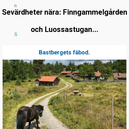
n
Sevärdheter nära: Finngammelgården
och Luossastugan...
S
Bastbergets fäbod.
v
er
ig