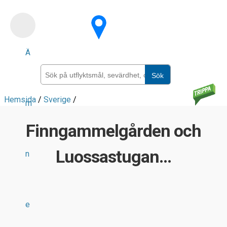
Skip
to
main
Ä
content
Sök
Hemsida
/
Sverige
/
m
Finngammelgården och
Luossastugan...
n
e