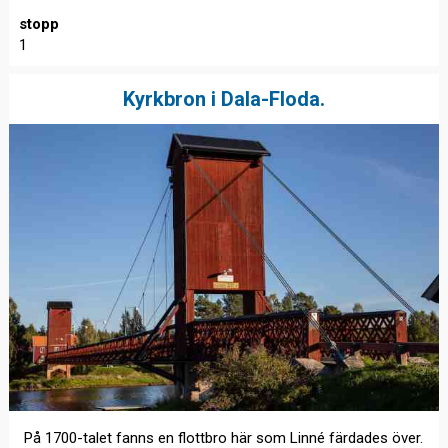
stopp
1
Kyrkbron i Dala-Floda.
På 1700-talet fanns en flottbro här som Linné färdades över.