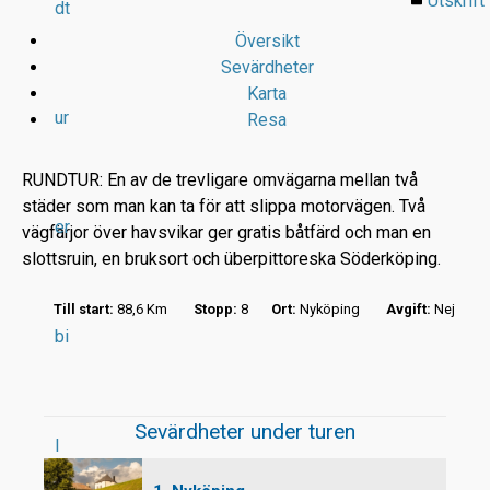
Utskrift
dt
Översikt
Sevärdheter
Karta
ur
Resa
RUNDTUR: En av de trevligare omvägarna mellan två
städer som man kan ta för att slippa motorvägen. Två
er
vägfärjor över havsvikar ger gratis båtfärd och man en
r
slottsruin, en bruksort och überpittoreska Söderköping.
t
Till start:
88,6 Km
Stopp:
8
Ort:
Nyköping
Avgift:
Nej
bi
Sevärdheter under turen
l