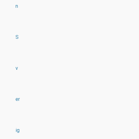
n
S
v
er
ig