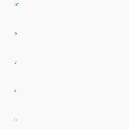
St
o
c
k
h