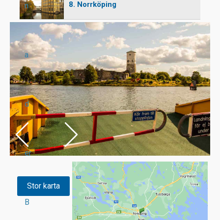
8. Norrköping
n
a
d
er
Stor karta
B