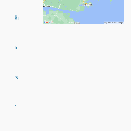
Åt
tu
re
r