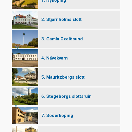
1. Nyköping
P
2. Stjärnholms slott
3. Gamla Oxelösund
ro
4. Nävekvarn
m
5. Mauritzbergs slott
6. Stegeborgs slottsruin
e
7. Söderköping