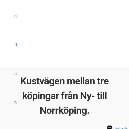
n
R
u
Kustvägen mellan tre
köpingar från Ny- till
n
Norrköping.