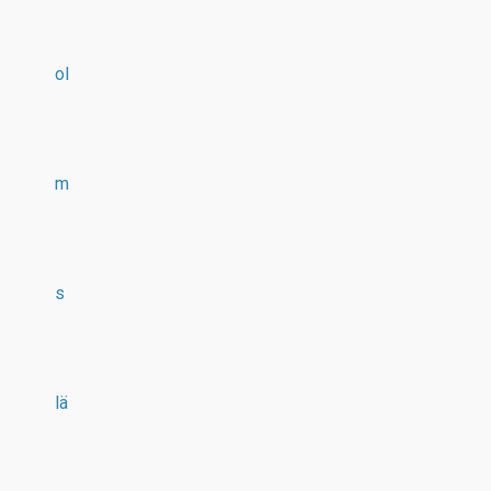
ol
m
s
lä