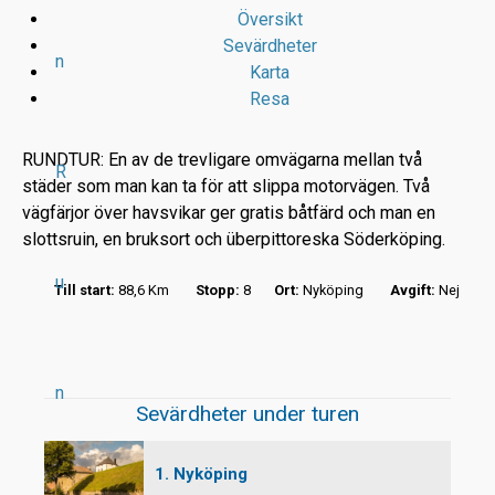
Översikt
Sevärdheter
n
Karta
Resa
RUNDTUR: En av de trevligare omvägarna mellan två
R
städer som man kan ta för att slippa motorvägen. Två
vägfärjor över havsvikar ger gratis båtfärd och man en
r
slottsruin, en bruksort och überpittoreska Söderköping.
u
t
Till start:
88,6 Km
Stopp:
8
Ort:
Nyköping
Avgift:
Nej
n
Sevärdheter under turen
1. Nyköping