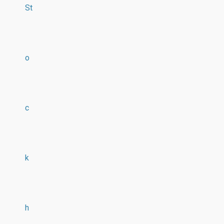
St
o
c
k
h