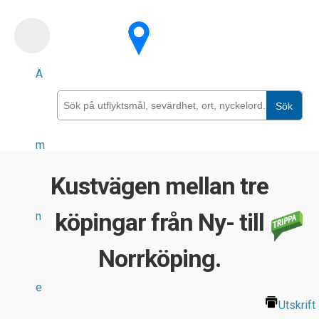
Skip
to
main
Ä
content
Sök
m
Kustvägen mellan tre
köpingar från Ny- till
n
Norrköping.
e
Utskrift