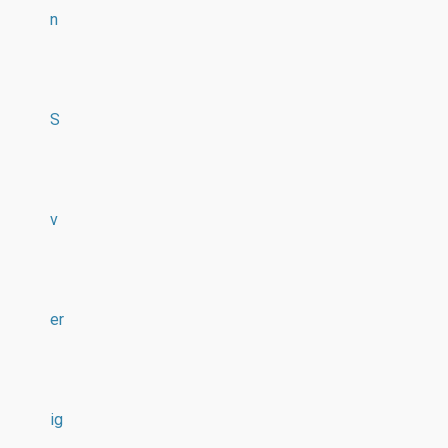
n
S
v
er
ig