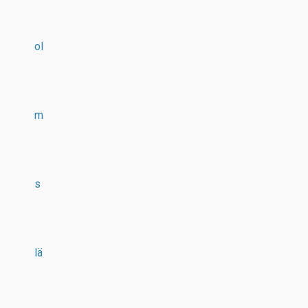
ol
m
s
lä