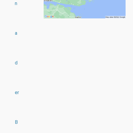
n
a
d
er
B