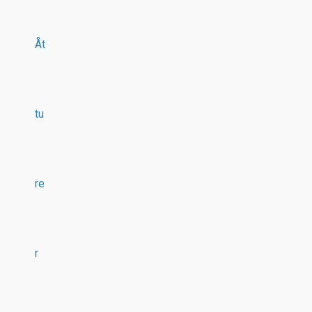
Åt
tu
re
r