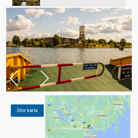
P
ro
m
Stor karta
e