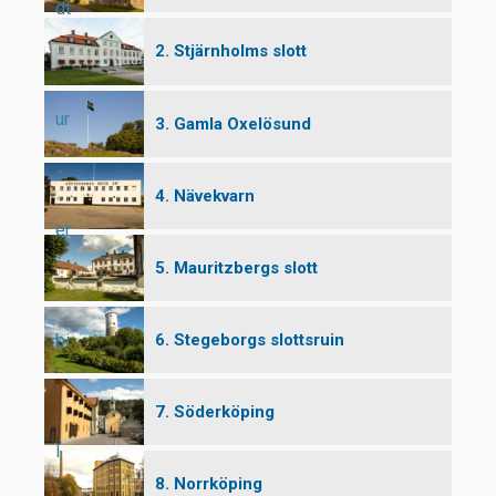
dt
2. Stjärnholms slott
ur
3. Gamla Oxelösund
4. Nävekvarn
er
5. Mauritzbergs slott
bi
6. Stegeborgs slottsruin
7. Söderköping
l
8. Norrköping