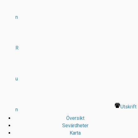
n
R
u
Utskrift
n
Översikt
Sevärdheter
Karta