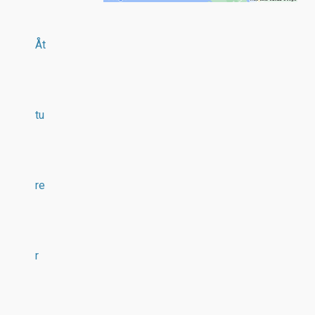
Åt
tu
re
r