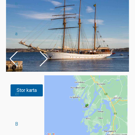
n
a
d
Stor karta
er
B