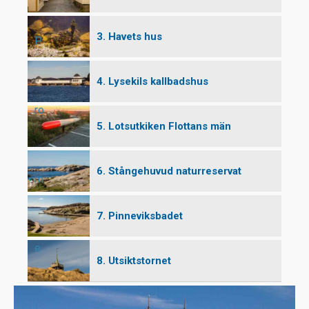
3. Havets hus
P
4. Lysekils kallbadshus
ro
5. Lotsutkiken Flottans män
6. Stångehuvud naturreservat
m
7. Pinneviksbadet
e
8. Utsiktstornet