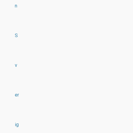
n
S
v
er
ig