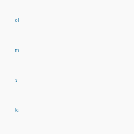
ol
m
s
lä