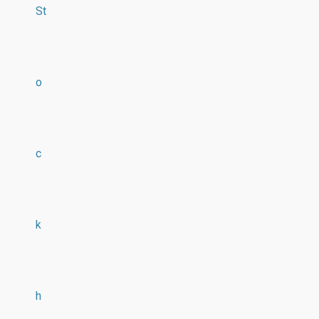
St
o
c
k
h