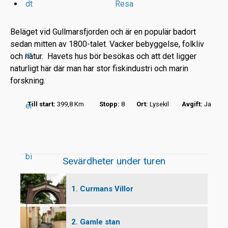
dt
Resa
Beläget vid Gullmarsfjorden och är en populär badort
sedan mitten av 1800-talet. Vacker bebyggelse, folkliv
ur
och natur. Havets hus bör besökas och att det ligger
r
naturligt här där man har stor fiskindustri och marin
forskning.
t
Till start:
399,8 Km
Stopp:
8
Ort:
Lysekil
Avgift:
Ja
er
bi
Sevärdheter under turen
1. Curmans Villor
l
2. Gamle stan