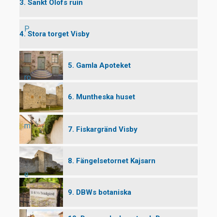
3. Sankt Olofs ruin
P
4. Stora torget Visby
5. Gamla Apoteket
ro
6. Muntheska huset
m
7. Fiskargränd Visby
8. Fängelsetornet Kajsarn
e
9. DBWs botaniska