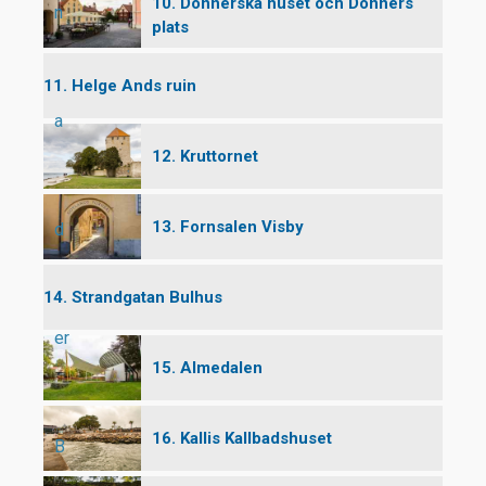
10. Donnerska huset och Donners
n
plats
11. Helge Ands ruin
a
12. Kruttornet
13. Fornsalen Visby
d
14. Strandgatan Bulhus
er
15. Almedalen
16. Kallis Kallbadshuset
B