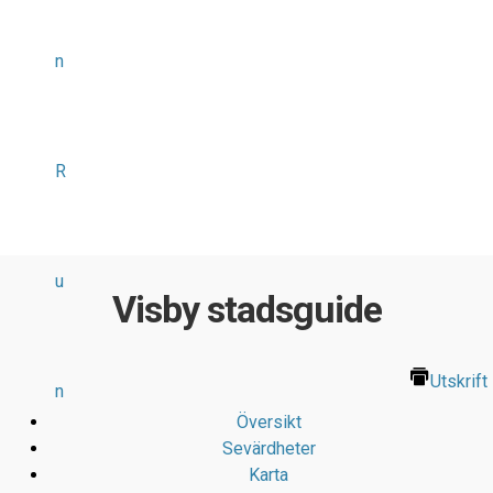
n
R
u
Visby stadsguide
Utskrift
n
Översikt
Sevärdheter
Karta