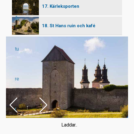
17. Kärleksporten
Åt
18. St Hans ruin och kafé
tu
re
r
Laddar..