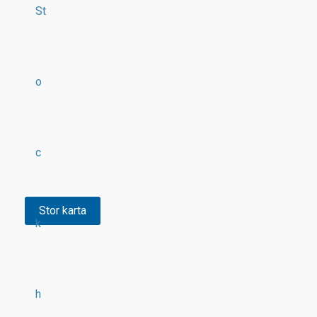
St
o
c
Stor karta
k
h