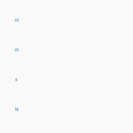
ol
m
s
lä