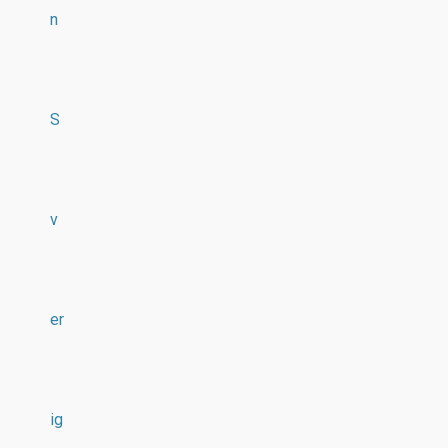
n
S
v
er
ig