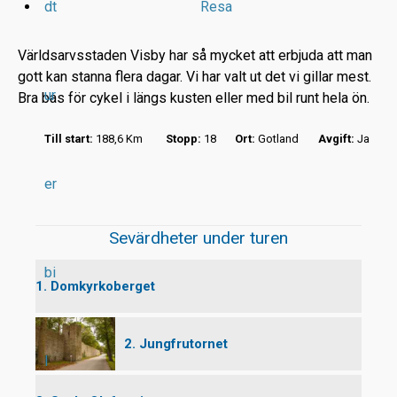
dt
Resa
Världsarvsstaden Visby har så mycket att erbjuda att man
gott kan stanna flera dagar. Vi har valt ut det vi gillar mest.
ur
Bra bas för cykel i längs kusten eller med bil runt hela ön.
r
Till start:
188,6 Km
Stopp:
18
Ort:
Gotland
Avgift:
Ja
t
er
Sevärdheter under turen
bi
1. Domkyrkoberget
2. Jungfrutornet
l