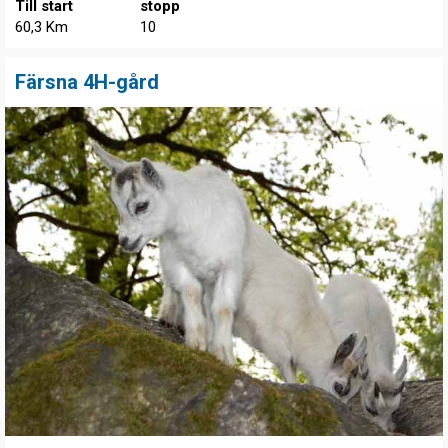
Till start
stopp
60,3 Km
10
Färsna 4H-gård