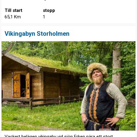
Till start
stopp
65,1 Km
1
Vikingabyn Storholmen
Vackert belägen vikingaby vid sjön Erken nära ett stort