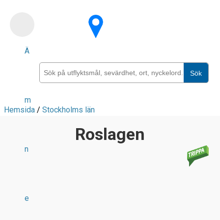
Skip
to
main
Ä
content
Sök
m
Hemsida
/
Stockholms län
Roslagen
n
e