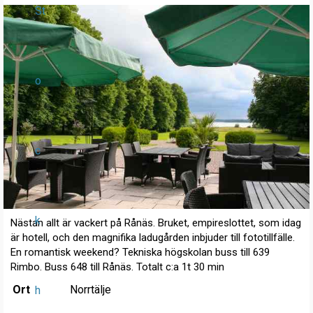
St
o
c
k
Nästan allt är vackert på Rånäs. Bruket, empireslottet, som idag
är hotell, och den magnifika ladugården inbjuder till fototillfälle.
En romantisk weekend? Tekniska högskolan buss till 639
Rimbo. Buss 648 till Rånäs. Totalt c:a 1t 30 min
Ort
Norrtälje
h