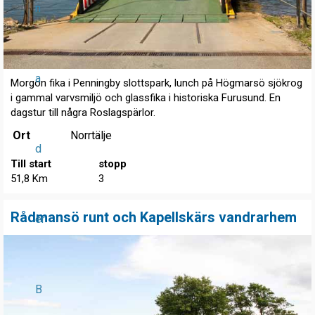
n
a
Morgon fika i Penningby slottspark, lunch på Högmarsö sjökrog
i gammal varvsmiljö och glassfika i historiska Furusund. En
dagstur till några Roslagspärlor.
Ort
Norrtälje
d
Till start
stopp
51,8 Km
3
Rådmansö runt och Kapellskärs vandrarhem
er
B