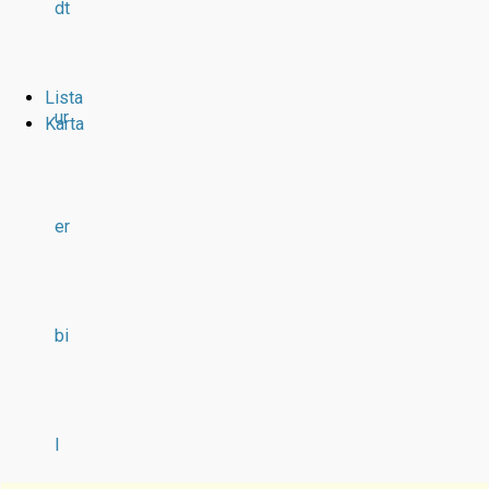
dt
Lista
ur
Karta
er
bi
l