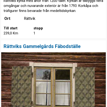
Rättviks kyrka med anor från 1200-talet. Kyrkan är tillbyggd flera
omgångar och nuvarande exteriör är från 1793. Korkåpa och
träfigurer finns bevarade från medeltidskyrkan.
Ort
Rättvik
Till start
stopp
239,0 Km
1
Rättviks Gammelgårds Fäbodställe