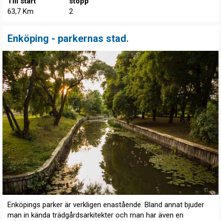
Till start
stopp
63,7 Km
2
Enköping - parkernas stad.
Enköpings parker är verkligen enastående. Bland annat bjuder
man in kända trädgårdsarkitekter och man har även en