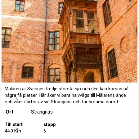
St
o
c
Mälaren är Sveriges tredje största sjö och den kan korsas på
några få platser. Här åker vi bara halvvägs till Mälarens ände
k
och viker därför av vid Strängnäs och tar broarna norrut.
Ort
Strängnäs
Till start
stopp
h
44,0 Km
6