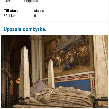
Ort
Uppsala
Till start
stopp
63,1 Km
8
Uppsala domkyrka.