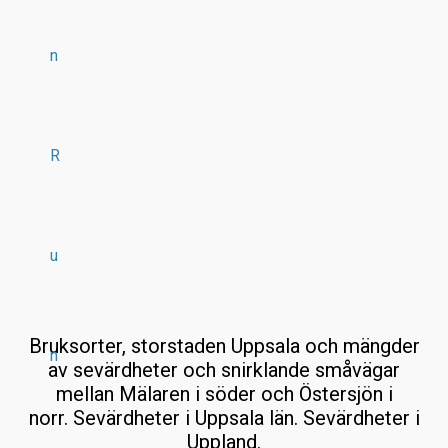
n
R
u
Bruksorter, storstaden Uppsala och mängder
n
av sevärdheter och snirklande småvägar
mellan Mälaren i söder och Östersjön i
norr. Sevärdheter i Uppsala län. Sevärdheter i
Uppland.