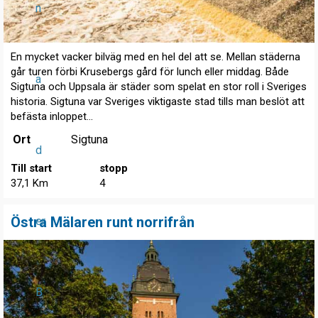
n
En mycket vacker bilväg med en hel del att se. Mellan städerna
går turen förbi Krusebergs gård för lunch eller middag. Både
a
Sigtuna och Uppsala är städer som spelat en stor roll i Sveriges
historia. Sigtuna var Sveriges viktigaste stad tills man beslöt att
befästa inloppet...
Ort
Sigtuna
d
Till start
stopp
37,1 Km
4
Östra Mälaren runt norrifrån
er
B