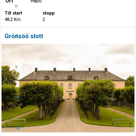
Ort
Håbo
n
Till start
stopp
48,2 Km
2
Grönsöö slott
S
v
er
ig