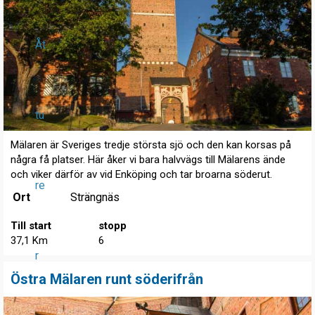
Åt
tu
Mälaren är Sveriges tredje största sjö och den kan korsas på
några få platser. Här åker vi bara halvvägs till Mälarens ände
och viker därför av vid Enköping och tar broarna söderut.
re
Ort
Strängnäs
Till start
stopp
37,1 Km
6
r
Östra Mälaren runt söderifrån