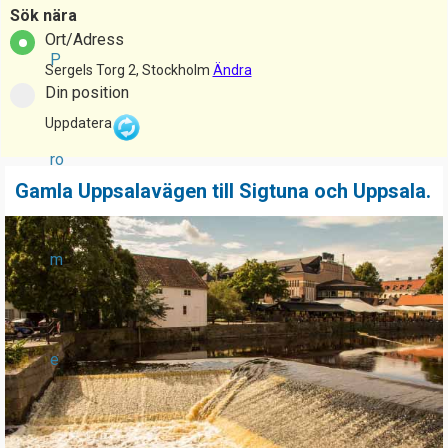
Sök nära
Ort/Adress
P
Sergels Torg 2, Stockholm
Ändra
Din position
Uppdatera
ro
Gamla Uppsalavägen till Sigtuna och Uppsala.
P
a
m
g
e
s
e