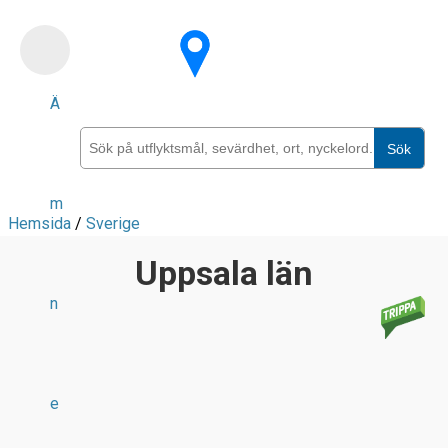
Skip
to
main
Ä
content
Sök
m
Hemsida
/
Sverige
Uppsala län
n
e