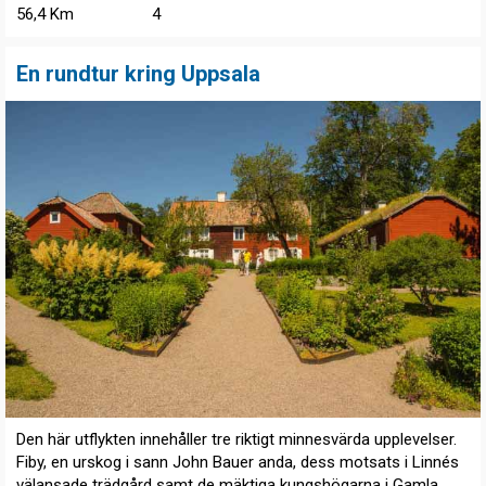
56,4 Km
4
En rundtur kring Uppsala
Den här utflykten innehåller tre riktigt minnesvärda upplevelser.
Fiby, en urskog i sann John Bauer anda, dess motsats i Linnés
välansade trädgård samt de mäktiga kungshögarna i Gamla