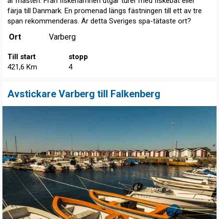
är måsten. Från fiskehamnen utgår turer med fiskebåt eller
färja till Danmark. En promenad längs fästningen till ett av tre
span rekommenderas. Är detta Sveriges spa-tätaste ort?
Ort
Varberg
Till start
stopp
421,6 Km
4
Avstickare Varberg till Falkenberg