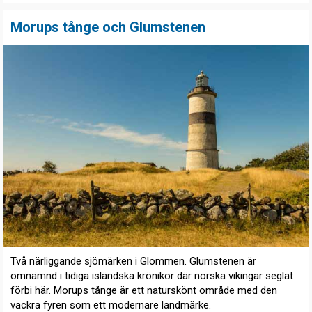
Morups tånge och Glumstenen
Två närliggande sjömärken i Glommen. Glumstenen är
omnämnd i tidiga isländska krönikor där norska vikingar seglat
förbi här. Morups tånge är ett naturskönt område med den
vackra fyren som ett modernare landmärke.