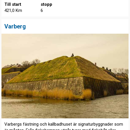
Till start
stopp
421,0 Km
6
Varberg
Varbergs fästning och kallbadhuset är signaturbyggnader som