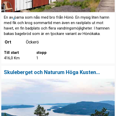
En av öarna som nås med bro från Hönö. En mysig liten hamn
e
med fik och krog sommartid men även en rastplats ut mot
havet, en fin badplats och flera vandringsmöjligheter. I hamnen
bakas bagebröd som är en tjockare variant av Hönökaka.
Ort
Öckerö
Till start
stopp
416,0 Km
1
Skuleberget och Naturum Höga Kusten...