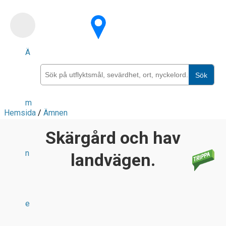
Skip
to
main
Ä
content
Sök
m
Hemsida
/
Ämnen
Skärgård och hav
n
landvägen.
e