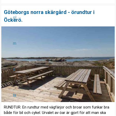
Göteborgs norra skärgård - örundtur i
ol
Öckerö.
m
s
lä
RUNDTUR. En rundtur med vägfärjor och broar som funkar bra
både för bil och cykel. Urvalet av öar är gjort för att man ska