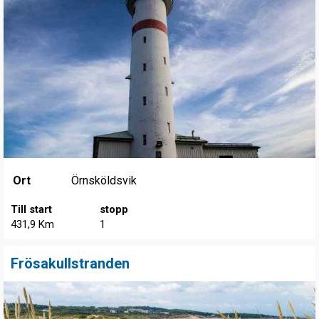
Ort
Örnsköldsvik
Till start
stopp
431,9 Km
1
Frösakullstranden