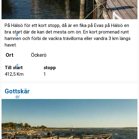
n
På Hälsö för ett kort stopp, då är en fika på Evas på Hälsö en
bra start där de kan det mesta om ön. En kort promenad runt
a
hamnen och förbi de vackra trävillorna eller vandra 3 km längs
havet.
Ort
Öckerö
d
Till start
stopp
412,5 Km
1
Gottskär
er
B