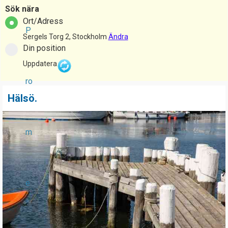
Sök nära
Ort/Adress
P
Sergels Torg 2, Stockholm
Ändra
Din position
Uppdatera
ro
Hälsö.
P
a
m
g
e
s
e