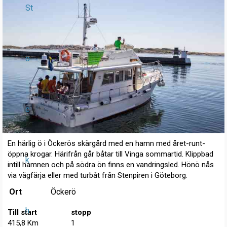
St
o
c
En härlig ö i Öckerös skärgård med en hamn med året-runt-
öppna krogar. Härifrån går båtar till Vinga sommartid. Klippbad
k
intill hamnen och på södra ön finns en vandringsled. Hönö nås
via vägfärja eller med turbåt från Stenpiren i Göteborg.
Ort
Öckerö
h
Till start
stopp
415,8 Km
1