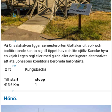
Åt
tu
På Onsalahalvön ligger semesterorten Gottskär dit sol- och
badtörstande kan ta sig till öppet hav och lite sjöliv. Kanske hyra
en kajak i egen regi eller med guide eller det lugnare alternativet
att äta Jönssons konditoris berömda hallontårta.
re
Ort
Kungsbacka
Till start
stopp
413,6 Km
1
r
Hönö.