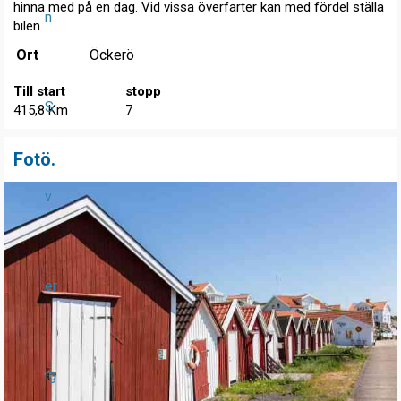
hinna med på en dag. Vid vissa överfarter kan med fördel ställa
n
bilen.
Ort
Öckerö
Till start
stopp
S
415,8 Km
7
Fotö.
v
er
ig