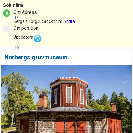
Sök nära
Ort/Adress
P
Sergels Torg 2, Stockholm
Ändra
Din position
Uppdatera
ro
Norbergs gruvmuseum.
P
a
m
g
e
s
e