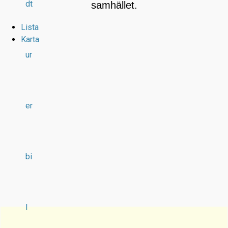
dt
samhället.
Lista
Karta
ur
er
bi
l