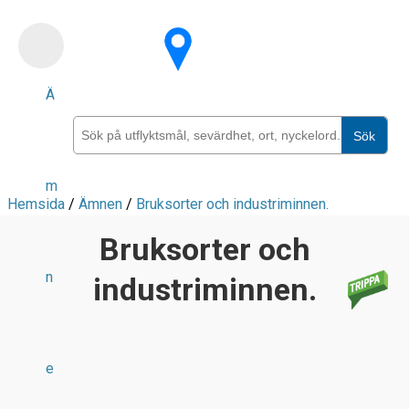
Skip
to
main
Ä
content
Sök
m
Hemsida
/
Ämnen
/
Bruksorter och industriminnen.
Bruksorter och
n
industriminnen.
e