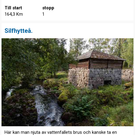
Till start
stopp
164,3 Km
1
Silfhytteå.
Här kan man njuta av vattenfallets brus och kanske ta en