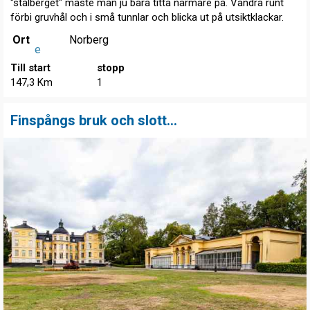
"stålberget" måste man ju bara titta närmare på. Vandra runt
förbi gruvhål och i små tunnlar och blicka ut på utsiktklackar.
Ort
Norberg
e
Till start
stopp
147,3 Km
1
Finspångs bruk och slott...