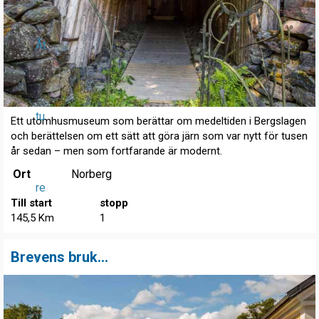
Åt
tu
Ett utomhusmuseum som berättar om medeltiden i Bergslagen
och berättelsen om ett sätt att göra järn som var nytt för tusen
år sedan – men som fortfarande är modernt.
Ort
Norberg
re
Till start
stopp
145,5 Km
1
Brevens bruk...
r