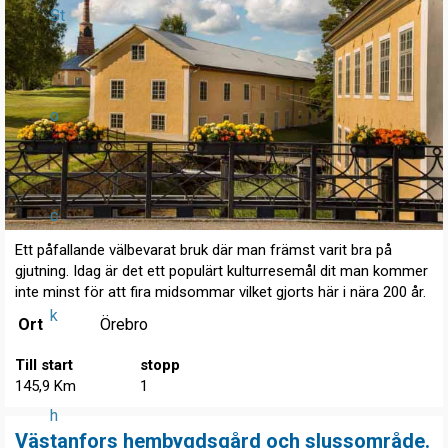
St
o
c
Ett påfallande välbevarat bruk där man främst varit bra på
gjutning. Idag är det ett populärt kulturresemål dit man kommer
inte minst för att fira midsommar vilket gjorts här i nära 200 år.
k
Ort
Örebro
Till start
stopp
145,9 Km
1
h
Västanfors hembygdsgård och slussområde.