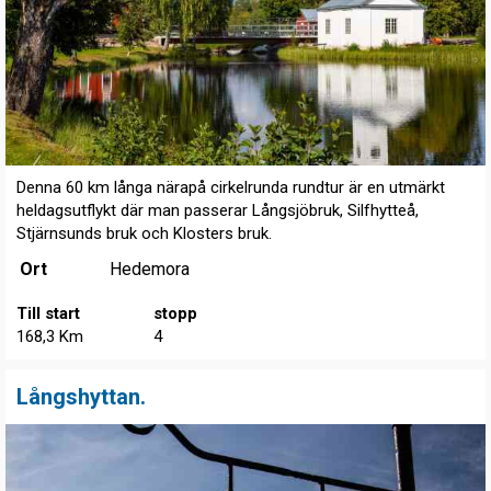
Denna 60 km långa närapå cirkelrunda rundtur är en utmärkt
heldagsutflykt där man passerar Långsjöbruk, Silfhytteå,
Stjärnsunds bruk och Klosters bruk.
Ort
Hedemora
Till start
stopp
168,3 Km
4
Långshyttan.