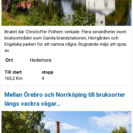
Bruket där Christoffer Polhem verkade. Flera sevärdheter inom
bruksområdet som Gamla brandstationen, Herrgården och
Engelska parken för att nämna några. Rogivande miljö att njuta
av.
Ort
Hedemora
Till start
stopp
160,2 Km
4
Mellan Örebro och Norrköping till bruksorter
längs vackra vägar…