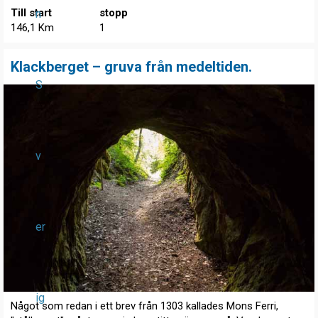
Till start
stopp
n
146,1 Km
1
Klackberget – gruva från medeltiden.
S
v
er
ig
Något som redan i ett brev från 1303 kallades Mons Ferri,