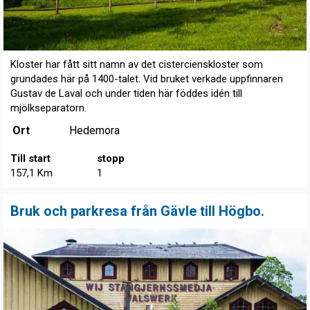
Kloster har fått sitt namn av det cistercienskloster som
grundades här på 1400-talet. Vid bruket verkade uppfinnaren
Gustav de Laval och under tiden här föddes idén till
mjölkseparatorn.
Ort
Hedemora
Till start
stopp
157,1 Km
1
Bruk och parkresa från Gävle till Högbo.