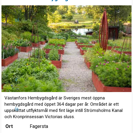
ol
m
s
Västanfors Hembygdsgård är Sveriges mest öppna
hembygdsgård med öppet 364 dagar per år. Området är ett
lä
uppskattat utflyktsmål med fint läge intill Strömsholms Kanal
och Kronprinsessan Victorias sluss.
Ort
Fagersta