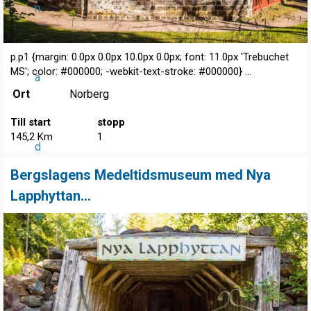
n
p.p1 {margin: 0.0px 0.0px 10.0px 0.0px; font: 11.0px 'Trebuchet
MS'; color: #000000; -webkit-text-stroke: #000000} ...
a
Ort
Norberg
Till start
stopp
145,2 Km
1
d
Bergslagens Medeltidsmuseum med Nya
Lapphyttan...
er
B